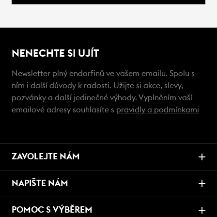
NENECHTE SI UJÍT
Newsletter plný endorfinů ve vašem emailu. Spolu s
ním i další důvody k radosti. Užijte si akce, slevy,
pozvánky a další jedinečné výhody. Vyplněním vaší
emailové adresy souhlasíte s
pravidly a podmínkami
ZAVOLEJTE NÁM
NAPIŠTE NÁM
POMOC S VÝBĚREM