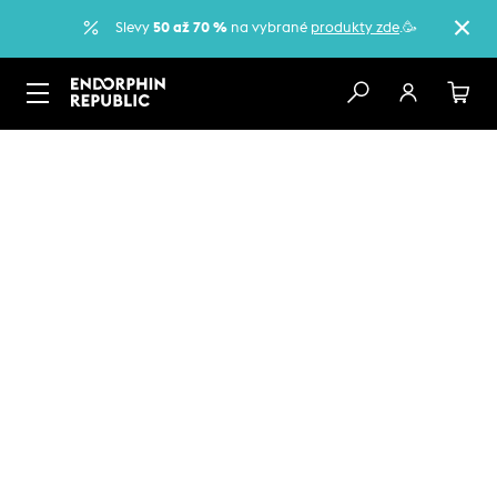
Slevy
50 až 70 %
na vybrané
produkty zde
.🥳