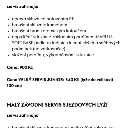
servis zahrnuje:
oprava skluznice natavením PE
broušení skluznic kamenem
broušení hran keramickým kotoučem
napuštění skluznice základním parafínem MAPLUS
SOFT BASE podle aktuálních klimatických a sněhových
podmínek (na voskovačce)
stažení parafínu, vykartáčování skluznice
Cena: 900 Kč
Cena VELKÝ SERVIS JUNIOR: 540 Kč (lyže do velikosti
100 cm)
MALÝ ZÁVODNÍ SERVIS SJEZDOVÝCH LYŽÍ
servis zahrnuje:
broušení skluznic kamenem (podle přání zákazníka)