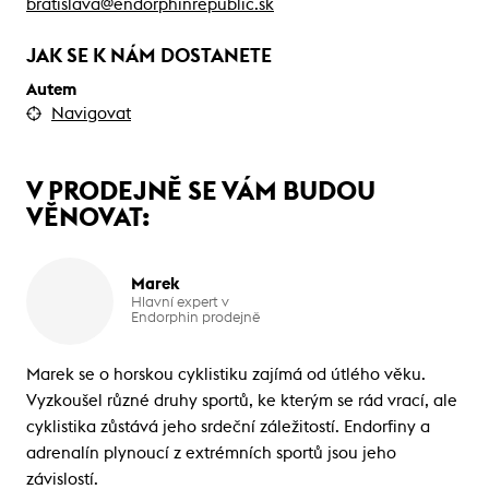
bratislava@endorphinrepublic.sk
JAK SE K NÁM DOSTANETE
Autem
Navigovat
V PRODEJNĚ SE VÁM BUDOU
VĚNOVAT:
Marek
Hlavní expert v
Endorphin prodejně
Marek se o horskou cyklistiku zajímá od útlého věku.
Vyzkoušel různé druhy sportů, ke kterým se rád vrací, ale
cyklistika zůstává jeho srdeční záležitostí. Endorfiny a
adrenalín plynoucí z extrémních sportů jsou jeho
závislostí.