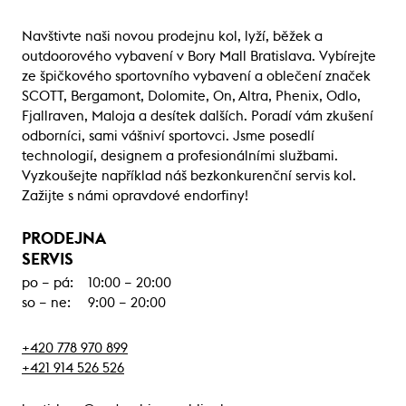
Navštivte naši novou prodejnu kol, lyží, běžek a
outdoorového vybavení v Bory Mall Bratislava. Vybírejte
ze špičkového sportovního vybavení a oblečení značek
SCOTT, Bergamont, Dolomite, On, Altra, Phenix, Odlo,
Fjallraven, Maloja a desítek dalších. Poradí vám zkušení
odborníci, sami vášniví sportovci. Jsme posedlí
technologií, designem a profesionálními službami.
Vyzkoušejte například náš bezkonkurenční servis kol.
Zažijte s námi opravdové endorfiny!
PRODEJNA
SERVIS
po – pá:
10:00 – 20:00
so – ne:
9:00 – 20:00
+420 778 970 899
+421 914 526 526