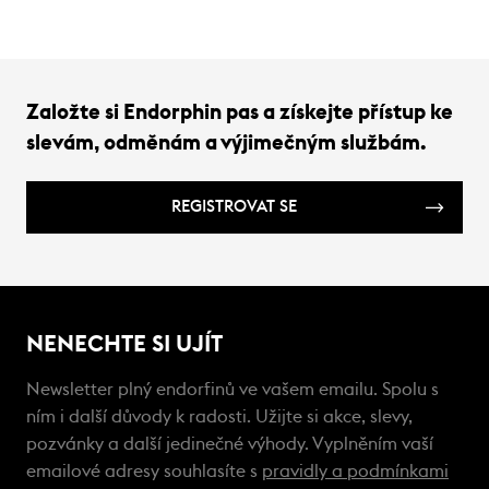
Založte si Endorphin pas a získejte přístup ke
slevám, odměnám a výjimečným službám.
REGISTROVAT SE
NENECHTE SI UJÍT
Newsletter plný endorfinů ve vašem emailu. Spolu s
ním i další důvody k radosti. Užijte si akce, slevy,
pozvánky a další jedinečné výhody. Vyplněním vaší
emailové adresy souhlasíte s
pravidly a podmínkami