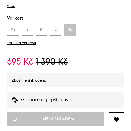
více
Velikost
XS
S
M
L
XL
Tabulka velikostí
695 Kč
1 390 Kč
Zboží není skladem.
Garance nejlepší ceny
NENÍ SKLADEM