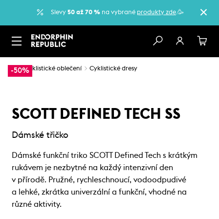
Slevy
50 až 70 %
na vybrané
produkty zde
.🥳
…
Cyklistické oblečení
Cyklistické dresy
-50%
SCOTT DEFINED TECH SS
Dámské třičko
Dámské funkční triko SCOTT Defined Tech s krátkým
rukávem je nezbytné na každý intenzivní den
v přírodě. Pružné, rychleschnoucí, vodoodpudivé
a lehké, zkrátka univerzální a funkční, vhodné na
různé aktivity.