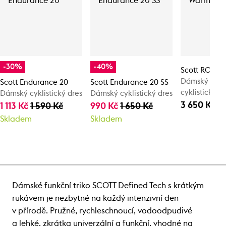
-30%
-40%
Scott RC Pro
Dámský zimn
Scott Endurance 20
Scott Endurance 20 SS
cyklistický d
Dámský cyklistický dres
Dámský cyklistický dres
3 650 Kč
1 113 Kč
1 590 Kč
990 Kč
1 650 Kč
Skladem
Skladem
Dámské funkční triko SCOTT Defined Tech s krátkým
rukávem je nezbytné na každý intenzivní den
v přírodě. Pružné, rychleschnoucí, vodoodpudivé
a lehké, zkrátka univerzální a funkční, vhodné na