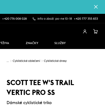
0
+420 776 008 028
info o zboží: po–ne 10–18
+420 777 355 833
VÝŽIVA
ZNAČKY
SLUŽBY
…
Cyklistické oblečení
Cyklistické dresy
SCOTT TEE W'S TRAIL
VERTIC PRO SS
Dámské cyklistické triko