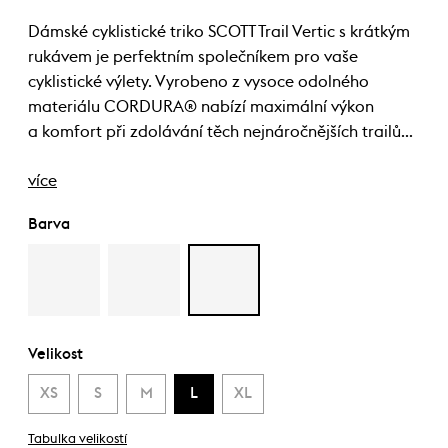
Dámské cyklistické triko SCOTT Trail Vertic s krátkým
rukávem je perfektním společníkem pro vaše
cyklistické výlety. Vyrobeno z vysoce odolného
materiálu CORDURA® nabízí maximální výkon
a komfort při zdolávání těch nejnáročnějších trailů…
více
Barva
Velikost
XS
S
M
L
XL
Tabulka velikostí