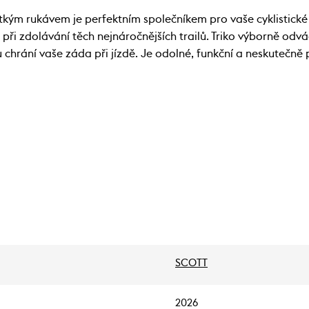
krátkým rukávem je perfektním společníkem pro vaše cyklistick
zdolávání těch nejnáročnějších trailů. Triko výborně odvádí v
chrání vaše záda při jízdě. Je odolné, funkční a neskutečně
SCOTT
2026