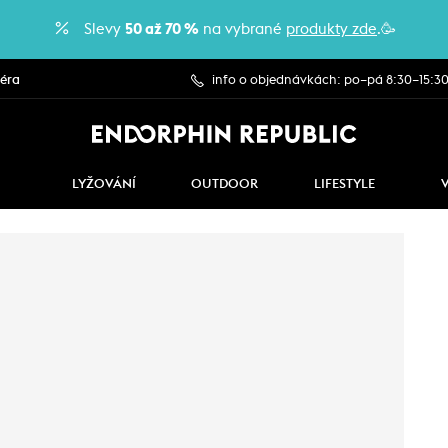
Slevy
50 až 70 %
na vybrané
produkty zde
.🥳
iéra
info o objednávkách: po–pá 8:30–15:3
LYŽOVÁNÍ
OUTDOOR
LIFESTYLE