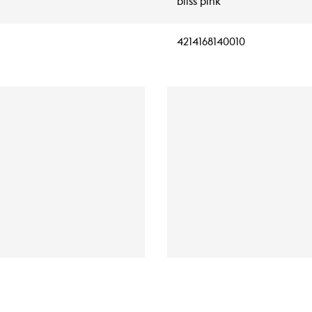
bliss pink
4214168140010