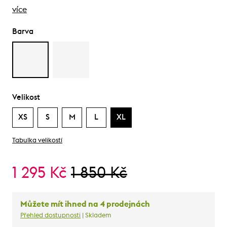
více
Barva
Velikost
XS
S
M
L
XL
Tabulka velikostí
1 295 Kč
1 850 Kč
Můžete mít ihned na 4 prodejnách
Přehled dostupnosti
| Skladem