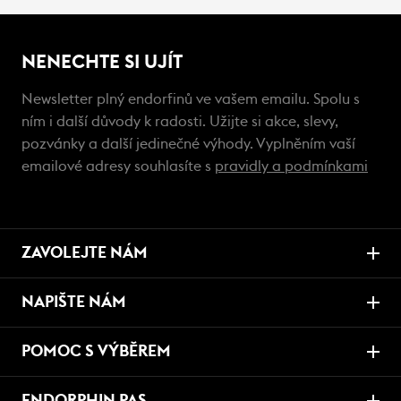
NENECHTE SI UJÍT
Newsletter plný endorfinů ve vašem emailu. Spolu s
ním i další důvody k radosti. Užijte si akce, slevy,
pozvánky a další jedinečné výhody. Vyplněním vaší
emailové adresy souhlasíte s
pravidly a podmínkami
ZAVOLEJTE NÁM
NAPIŠTE NÁM
POMOC S VÝBĚREM
ENDORPHIN PAS