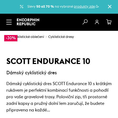
Slevy
50 až 70 %
na vybrané
produkty zde
.🥳
…
Cyklistické oblečení
Cyklistické dresy
-30%
SCOTT ENDURANCE 10
Dámský cyklistický dres
Dámský cyklistický dres SCOTT Endurance 10 s krátkým
rukávem je perfektní kombinací funkčnosti a pohodlí
pro vaše gravelové trasy. Poloviční zip, tři prostorné
zadní kapsy a pružný dolní lem zaručují, že budete
připravena na každé…