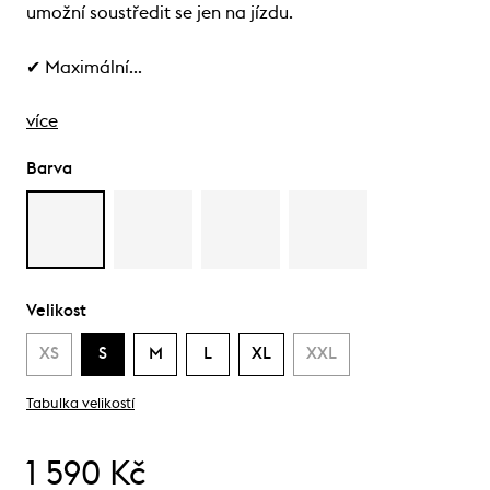
umožní soustředit se jen na jízdu.
✔ Maximální…
více
Barva
Velikost
XS
S
M
L
XL
XXL
Tabulka velikostí
1 590 Kč