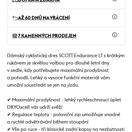
AŽ 60 DNŮ NA VRÁCENÍ
7 KAMENNÝCH PRODEJEN
Dámský cyklistický dres SCOTT Endurance LT s krátkým
rukávem je skvělou volbou pro dlouhé letní dny
v sedle, kdy potřebujete maximální prodyšnost
a pohodlí. Lehký a vysoce funkční materiál vám
umožní soustředit se jen na jízdu.
✔ Maximální prodyšnost - lehký rychleschnoucí úplet
DRYOxcell vás udrží svěží
✔ Regulace teploty - poloviční zip umožňuje snadné
a rychlé odvětrávání během stoupání
✔ Vše po ruce - tři klasické zadní kapsy na nezbytnosti