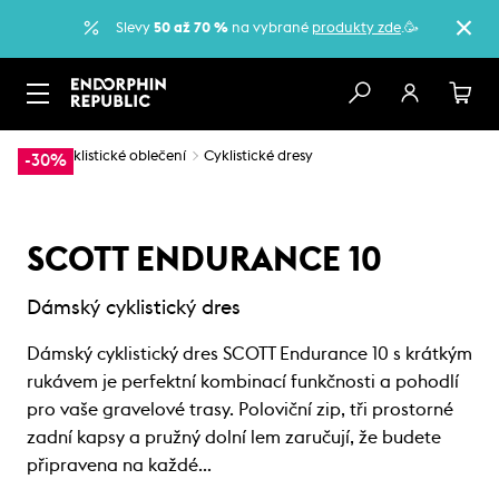
Slevy
50 až 70 %
na vybrané
produkty zde
.🥳
…
Cyklistické oblečení
Cyklistické dresy
-30%
SCOTT ENDURANCE 10
Dámský cyklistický dres
Dámský cyklistický dres SCOTT Endurance 10 s krátkým
rukávem je perfektní kombinací funkčnosti a pohodlí
pro vaše gravelové trasy. Poloviční zip, tři prostorné
zadní kapsy a pružný dolní lem zaručují, že budete
připravena na každé…