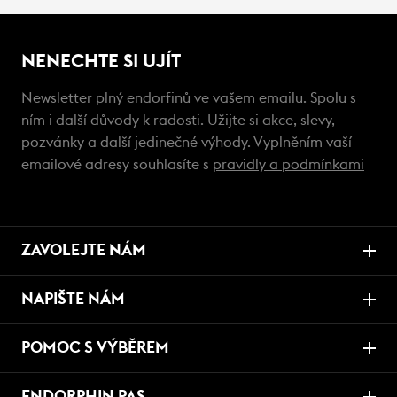
NENECHTE SI UJÍT
Newsletter plný endorfinů ve vašem emailu. Spolu s
ním i další důvody k radosti. Užijte si akce, slevy,
pozvánky a další jedinečné výhody. Vyplněním vaší
emailové adresy souhlasíte s
pravidly a podmínkami
ZAVOLEJTE NÁM
NAPIŠTE NÁM
POMOC S VÝBĚREM
ENDORPHIN PAS