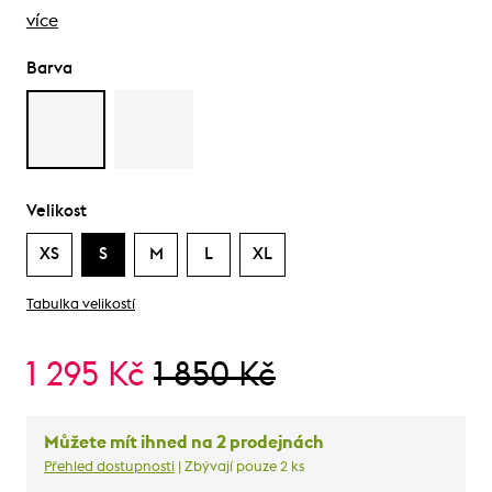
více
Barva
Velikost
XS
S
M
L
XL
Tabulka velikostí
1 295 Kč
1 850 Kč
Můžete mít ihned na 2 prodejnách
Přehled dostupnosti
| Zbývají pouze 2 ks