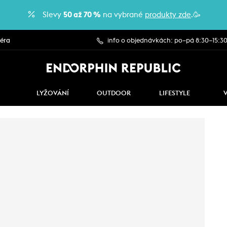
Slevy
50 až 70 %
na vybrané
produkty zde
.🥳
iéra
info o objednávkách: po–pá 8:30–15:3
LYŽOVÁNÍ
OUTDOOR
LIFESTYLE