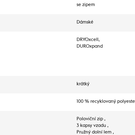
se zipem
Dámské
DRYOxcell,
DUROxpand
krátký
100 % recyklovaný polyeste
Poloviční zip ,
3 kapsy vzadu ,
Pružný dolní lem ,