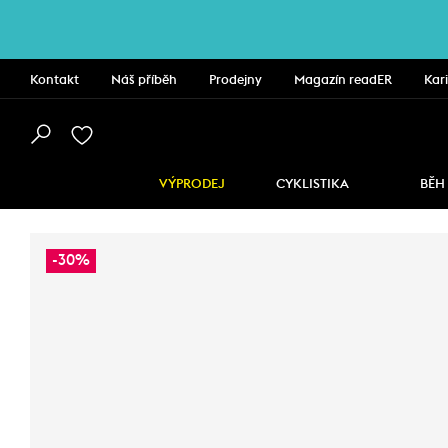
Kontakt
Náš příběh
Prodejny
Magazín readER
Kar
VÝPRODEJ
CYKLISTIKA
BĚH
-30%