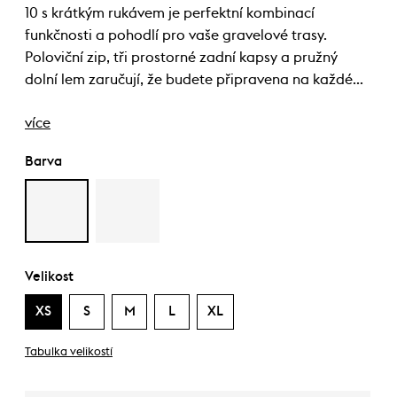
10 s krátkým rukávem je perfektní kombinací
funkčnosti a pohodlí pro vaše gravelové trasy.
Poloviční zip, tři prostorné zadní kapsy a pružný
dolní lem zaručují, že budete připravena na každé…
více
Barva
Velikost
XS
S
M
L
XL
Tabulka velikostí