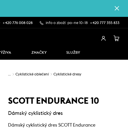
0
+420 776 008 028
info o zboží: po–ne 10–18
+420 777 355 833
VÝŽIVA
ZNAČKY
SLUŽBY
…
Cyklistické oblečení
Cyklistické dresy
SCOTT ENDURANCE 10
Dámský cyklistický dres
Dámský cyklistický dres SCOTT Endurance