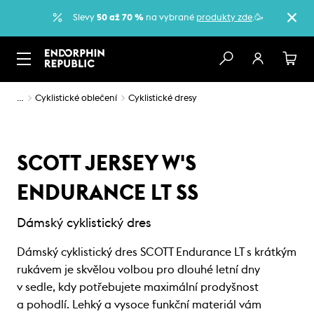
Slevy
50 až 70 %
na vybrané
produkty zde
.🥳
…
Cyklistické oblečení
Cyklistické dresy
SCOTT JERSEY W'S
ENDURANCE LT SS
Dámský cyklistický dres
Dámský cyklistický dres SCOTT Endurance LT s krátkým
rukávem je skvělou volbou pro dlouhé letní dny
v sedle, kdy potřebujete maximální prodyšnost
a pohodlí. Lehký a vysoce funkční materiál vám