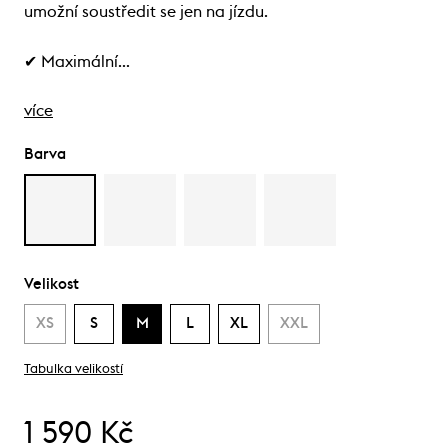
umožní soustředit se jen na jízdu.
✔ Maximální…
více
Barva
Velikost
XS
S
M
L
XL
XXL
Tabulka velikostí
1 590 Kč