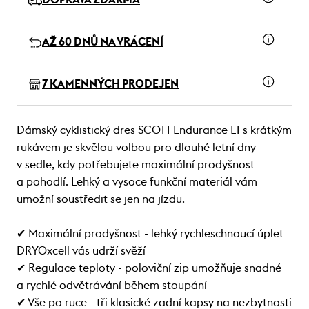
AŽ 60 DNŮ NA VRÁCENÍ
7 KAMENNÝCH PRODEJEN
Dámský cyklistický dres SCOTT Endurance LT s krátkým
rukávem je skvělou volbou pro dlouhé letní dny
v sedle, kdy potřebujete maximální prodyšnost
a pohodlí. Lehký a vysoce funkční materiál vám
umožní soustředit se jen na jízdu.
✔ Maximální prodyšnost - lehký rychleschnoucí úplet
DRYOxcell vás udrží svěží
✔ Regulace teploty - poloviční zip umožňuje snadné
a rychlé odvětrávání během stoupání
✔ Vše po ruce - tři klasické zadní kapsy na nezbytnosti