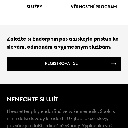
SLUŽBY
VĚRNOSTNÍ PROGRAM
Založte si Endorphin pas a získejte přístup ke
slevám, odměnám a výjimečným službám.
REGISTROVAT SE
NENECHTE SI UJÍT
Newsletter plný endorfinů ve vašem emailu. Spolu s
ním i další důvody k radosti. Užijte si akce, slevy,
pozvánky a další jedinečné výhody. Vyplněním vaší