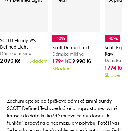
-40%
-40%
SCOTT Hoody W's
Defined Light
Scott Defined Tech
Scott Explora
Dámská mikina
Dámská mikina
Raw
2 090 Kč
Dámská mik
Skladem
1 794 Kč
2 990 Kč
1 794 Kč
2 
Skladem
Skladem
Zachumlejte se do špičkové dámské zimní bundy
SCOTT Defined Tech. Jedná se o naprosto nezbytný
kousek do šatníku každé milovnice outdooru. Je
funkční, prodyšná a neomezuje v pohybu. Potěší vás,
že bunda je vyrobená s ohledem na životní prostředí.