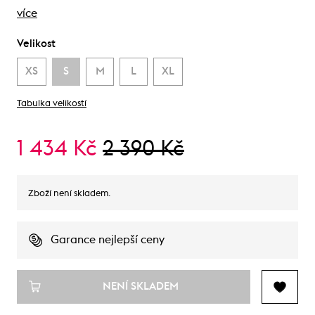
více
Velikost
XS
S
M
L
XL
Tabulka velikostí
1 434 Kč
2 390 Kč
Zboží není skladem.
Garance nejlepší ceny
NENÍ SKLADEM