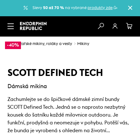
Slevy
50 až 70 %
na vybrané
produkty zde
.🥳
…
Lyžařské mikiny, roláky a vesty
Mikiny
-40%
SCOTT DEFINED TECH
Dámská mikina
Zachumlejte se do špičkové dámské zimní bundy
SCOTT Defined Tech. Jedná se o naprosto nezbytný
kousek do šatníku každé milovnice outdooru. Je
funkční, prodyšná a neomezuje v pohybu. Potěší vás,
že bunda je vyrobená s ohledem na životní…