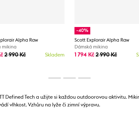
-40%
xplorair Alpha Raw
Scott Explorair Alpha Raw
 mikina
Dámská mikina
Kč
2 990 Kč
1 794 Kč
2 990 Kč
Skladem
S
 Defined Tech a užijte si každou outdoorovou aktivitu. Mikina
dí vlhkost. Vzhůru na lyže či zimní výpravu.