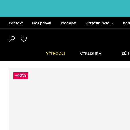
Kontakt
Náš příběh
Prodejny
Magazín readER
Kar
VÝPRODEJ
CYKLISTIKA
BĚH
-40%