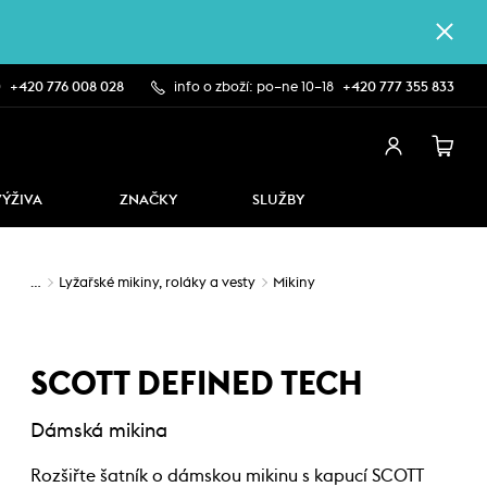
0
+420 776 008 028
info o zboží: po–ne 10–18
+420 777 355 833
VÝŽIVA
ZNAČKY
SLUŽBY
…
Lyžařské mikiny, roláky a vesty
Mikiny
SCOTT DEFINED TECH
Dámská mikina
Rozšiřte šatník o dámskou mikinu s kapucí SCOTT