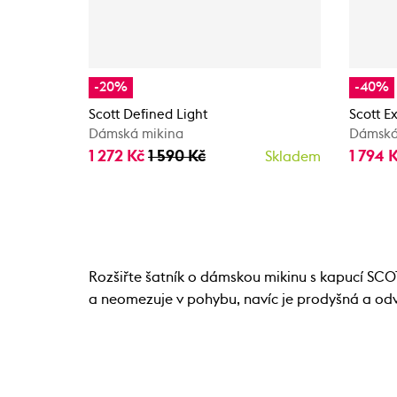
-20%
-40%
Scott Defined Light
Scott E
Dámská mikina
Dámská
1 272 Kč
1 590 Kč
1 794 
Skladem
Rozšiřte šatník o dámskou mikinu s kapucí SCOTT
a neomezuje v pohybu, navíc je prodyšná a odvá