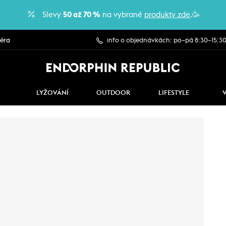
Slevy
50 až 70 %
na vybrané
produkty zde
.🥳
iéra
info o objednávkách: po–pá 8:30–15:3
LYŽOVÁNÍ
OUTDOOR
LIFESTYLE