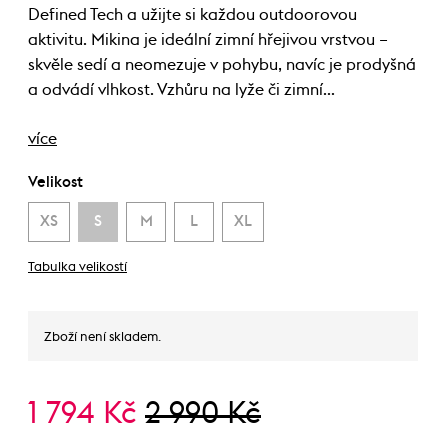
Defined Tech a užijte si každou outdoorovou
aktivitu. Mikina je ideální zimní hřejivou vrstvou –
skvěle sedí a neomezuje v pohybu, navíc je prodyšná
a odvádí vlhkost. Vzhůru na lyže či zimní…
více
Velikost
XS
S
M
L
XL
Tabulka velikostí
Zboží není skladem.
1 794 Kč
2 990 Kč