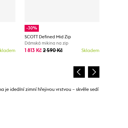
-30%
-30%
SCOTT Defined Mid Zip
SCOTT De
Dámská mikina na zip
Dámská m
1 813 Kč
2 590 Kč
1 673 Kč
kladem
Skladem
 je ideální zimní hřejivou vrstvou – skvěle sedí