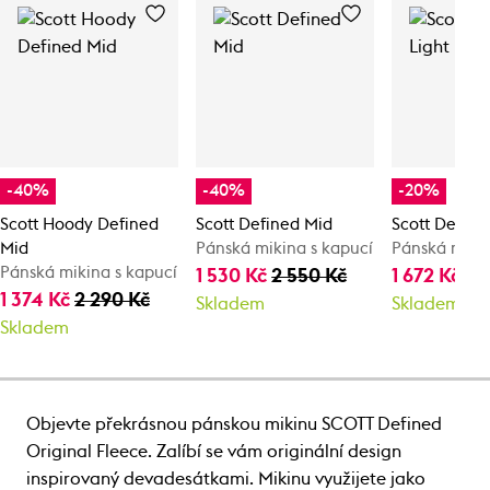
-40%
-40%
-20%
Scott Hoody Defined
Scott Defined Mid
Scott Define
Mid
Pánská mikina s kapucí
Pánská miki
Pánská mikina s kapucí
1 530 Kč
2 550 Kč
1 672 Kč
2 
1 374 Kč
2 290 Kč
Skladem
Skladem
Skladem
Objevte překrásnou pánskou mikinu SCOTT Defined
Original Fleece. Zalíbí se vám originální design
inspirovaný devadesátkami. Mikinu využijete jako