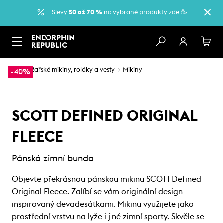
Slevy
50 až 70 %
na vybrané
produkty zde
.🥳
…
Lyžařské mikiny, roláky a vesty
Mikiny
-40%
SCOTT DEFINED ORIGINAL
FLEECE
Pánská zimní bunda
Objevte překrásnou pánskou mikinu SCOTT Defined
Original Fleece. Zalíbí se vám originální design
inspirovaný devadesátkami. Mikinu využijete jako
prostřední vrstvu na lyže i jiné zimní sporty. Skvěle se