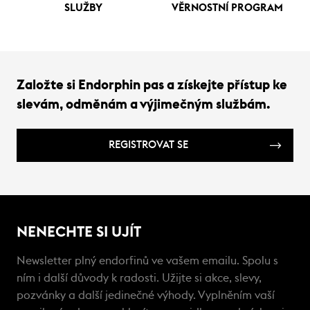
SLUŽBY
VĚRNOSTNÍ PROGRAM
Založte si Endorphin pas a získejte přístup ke
slevám, odměnám a výjimečným službám.
REGISTROVAT SE
NENECHTE SI UJÍT
Newsletter plný endorfinů ve vašem emailu. Spolu s
ním i další důvody k radosti. Užijte si akce, slevy,
pozvánky a další jedinečné výhody. Vyplněním vaší