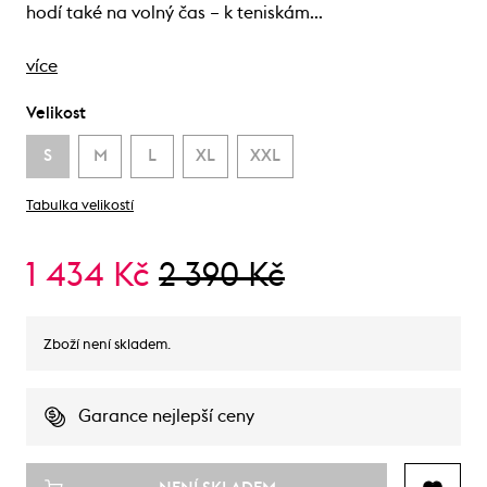
hodí také na volný čas – k teniskám…
více
Velikost
S
M
L
XL
XXL
Tabulka velikostí
1 434 Kč
2 390 Kč
Zboží není skladem.
Garance nejlepší ceny