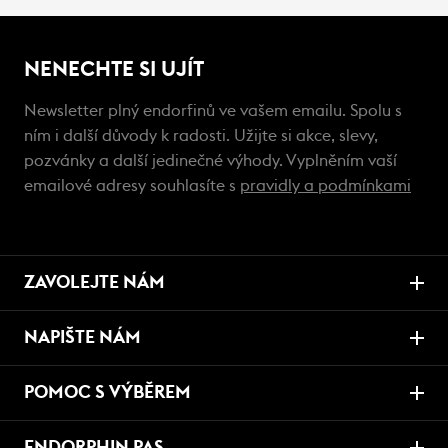
NENECHTE SI UJÍT
Newsletter plný endorfinů ve vašem emailu. Spolu s
ním i další důvody k radosti. Užijte si akce, slevy,
pozvánky a další jedinečné výhody. Vyplněním vaší
emailové adresy souhlasíte s
pravidly a podmínkami
ZAVOLEJTE NÁM
NAPIŠTE NÁM
POMOC S VÝBĚREM
ENDORPHIN PAS