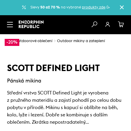
Slevy
50 až 70 %
na vybrané
produkty zde
.🥳
…
Outdoorové oblečení
Outdoor mikiny a zateplení
-20%
SCOTT DEFINED LIGHT
Pánská mikina
Střední vrstva SCOTT Defined Light je vyrobena
z pružného materiálu a zajistí pohodlí po celou dobu
pobytu v přírodě. Mikinu s kapucí si oblíbíte na běh,
kolo, lyže i lezení. Dobře se kombinuje s dalším
oblečením. Zkrátka nepostradatelný…