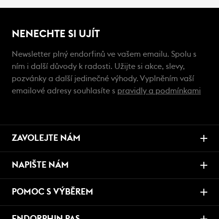
NENECHTE SI UJÍT
Newsletter plný endorfinů ve vašem emailu. Spolu s
ním i další důvody k radosti. Užijte si akce, slevy,
pozvánky a další jedinečné výhody. Vyplněním vaší
emailové adresy souhlasíte s
pravidly a podmínkami
ZAVOLEJTE NÁM
NAPIŠTE NÁM
POMOC S VÝBĚREM
ENDORPHIN PAS