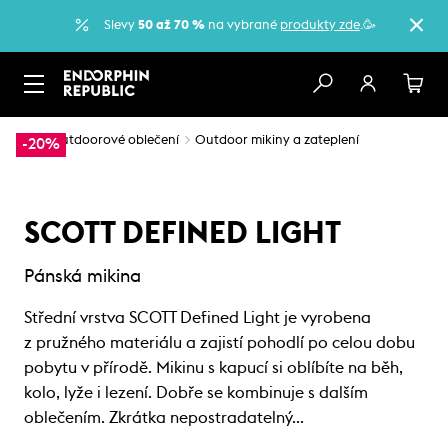
Slevy
50 až 70 %
na vybrané
produkty zde
.🥳
…
Outdoorové oblečení
Outdoor mikiny a zateplení
-20%
SCOTT DEFINED LIGHT
Pánská mikina
Střední vrstva SCOTT Defined Light je vyrobena
z pružného materiálu a zajistí pohodlí po celou dobu
pobytu v přírodě. Mikinu s kapucí si oblíbíte na běh,
kolo, lyže i lezení. Dobře se kombinuje s dalším
oblečením. Zkrátka nepostradatelný…