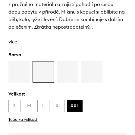
z pružného materiálu a zajistí pohodlí po celou
dobu pobytu v přírodě. Mikinu s kapucí si oblíbíte na
běh, kolo, lyže i lezení. Dobře se kombinuje s dalším
oblečením. Zkrátka nepostradatelný…
více
Barva
Velikost
S
M
L
XL
XXL
Tabulka velikostí