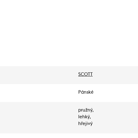
SCOTT
Pánské
pružný,
lehký,
hřejivý