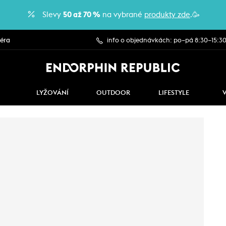
Slevy
50 až 70 %
na vybrané
produkty zde
.🥳
iéra
info o objednávkách: po–pá 8:30–15:3
LYŽOVÁNÍ
OUTDOOR
LIFESTYLE