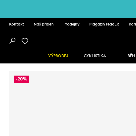
Kontakt
Náš příběh
Prodejny
Magazín readER
Kar
VÝPRODEJ
CYKLISTIKA
BĚH
-20%