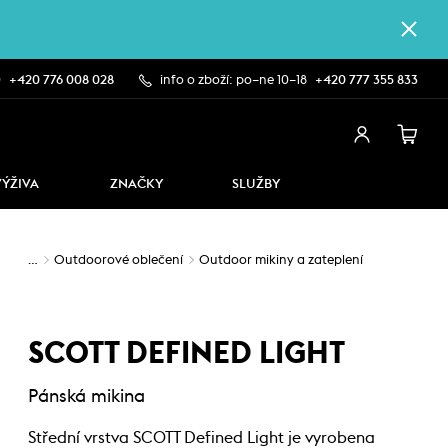
0
+420 776 008 028
info o zboží: po–ne 10–18
+420 777 355 833
VÝŽIVA
ZNAČKY
SLUŽBY
…
Outdoorové oblečení
Outdoor mikiny a zateplení
SCOTT DEFINED LIGHT
Pánská mikina
Střední vrstva SCOTT Defined Light je vyrobena