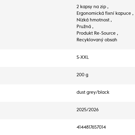
2 kapsy na zip ,
Ergonomická fixní kapuce ,
Nízká hmotnost ,
Pružná ,
Produkt Re-Source ,
Recyklovaný obsah
S-XXL
200 g
dust grey/black
2025/2026
4144817657014