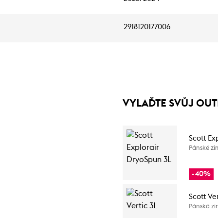
2918120177006
VYLAĎTE SVŮJ OUT
Scott Ex
Pánské zi
-40%
Scott Ver
Pánská zi