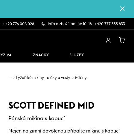
0
+420 776 008 028
info o zboží: po–ne 10–18
+420 777 355 833
VÝŽIVA
ZNAČKY
SLUŽBY
…
Lyžařské mikiny, roláky a vesty
Mikiny
SCOTT DEFINED MID
Pánská mikina s kapucí
Nejen na zimní dovolenou přibalte mikinu s kapucí