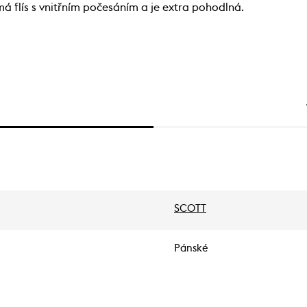
má flís s vnitřním počesáním a je extra pohodlná.
SCOTT
Pánské