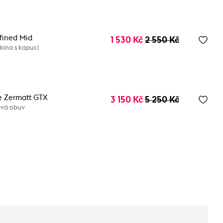
fined Mid
1 530 Kč
2 550 Kč
kina s kapucí
e Zermatt GTX
3 150 Kč
5 250 Kč
vá obuv