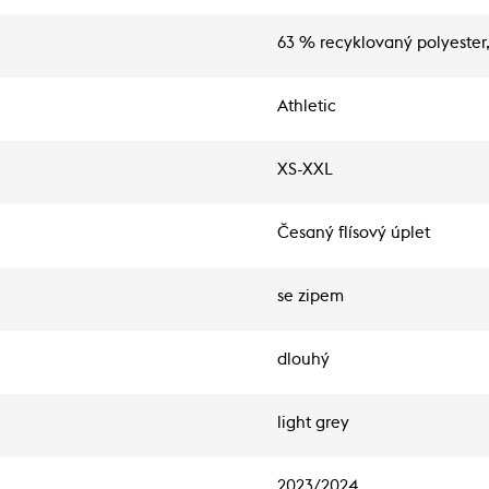
63 % recyklovaný polyester,
Athletic
XS-XXL
Česaný flísový úplet
se zipem
dlouhý
light grey
2023/2024