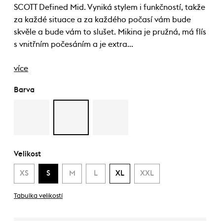
SCOTT Defined Mid. Vyniká stylem i funkčností, takže
za každé situace a za každého počasí vám bude
skvěle a bude vám to slušet. Mikina je pružná, má flís
s vnitřním počesáním a je extra…
více
Barva
Velikost
XS
S
M
L
XL
XXL
Tabulka velikostí