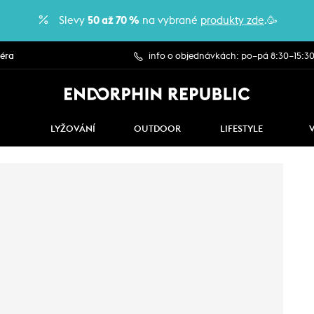
Slevy
50 až 70 %
na vybrané
produkty zde
.🥳
iéra
info o objednávkách: po–pá 8:30–15:3
LYŽOVÁNÍ
OUTDOOR
LIFESTYLE