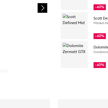
-40%
Scott De
Pánská mi
-40%
Dolomit
Outdooro
-40%