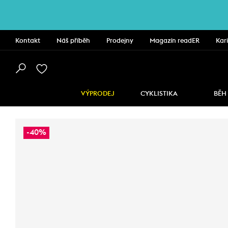
Kontakt
Náš příběh
Prodejny
Magazín readER
Kar
VÝPRODEJ
CYKLISTIKA
BĚH
-40%