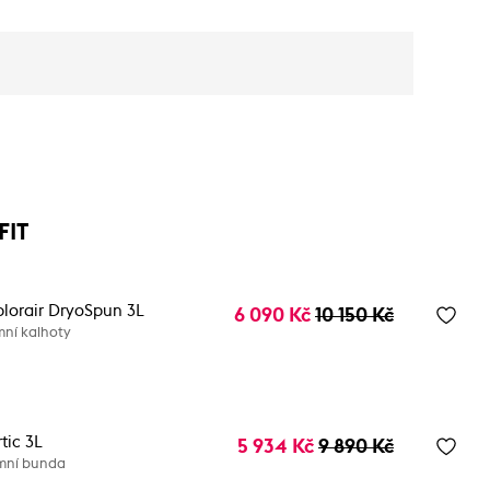
FIT
plorair DryoSpun 3L
6 090 Kč
10 150 Kč
mní kalhoty
tic 3L
5 934 Kč
9 890 Kč
mní bunda