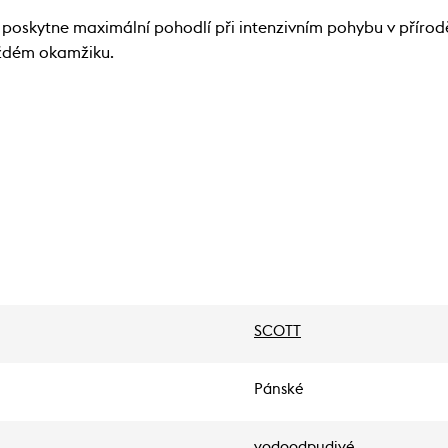
poskytne maximální pohodlí při intenzivním pohybu v příro
aždém okamžiku.
SCOTT
Pánské
vodoodpudivé,