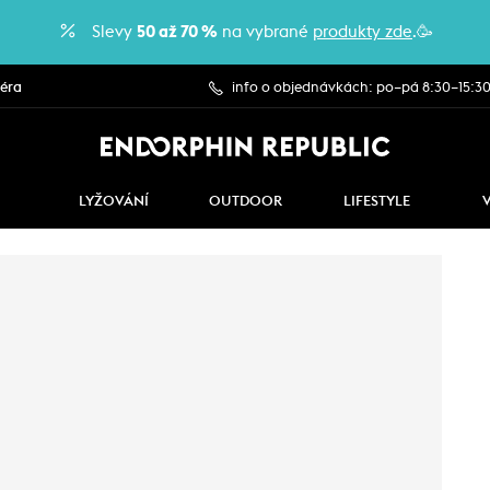
Slevy
50 až 70 %
na vybrané
produkty zde
.🥳
iéra
info o objednávkách: po–pá 8:30–15:3
LYŽOVÁNÍ
OUTDOOR
LIFESTYLE