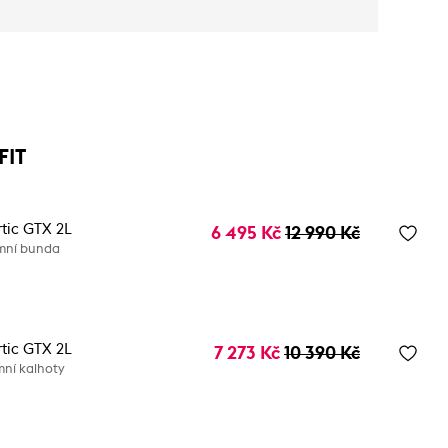
FIT
rtic GTX 2L
6 495 Kč
12 990 Kč
mní bunda
rtic GTX 2L
7 273 Kč
10 390 Kč
mní kalhoty