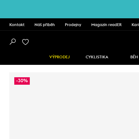
Kontakt
Náš příběh
Prodejny
Magazín readER
Kar
VÝPRODEJ
CYKLISTIKA
BĚH
-30%