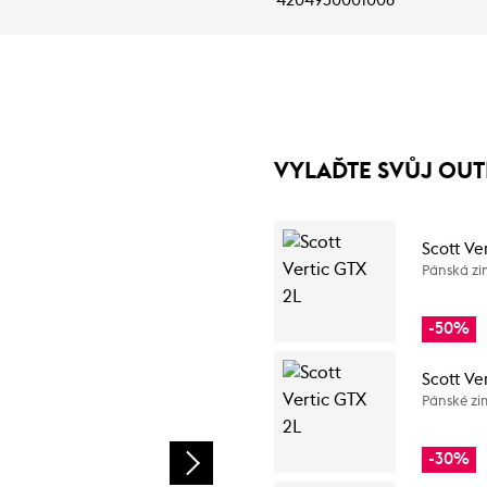
4204930001008
VYLAĎTE SVŮJ OUT
Scott Ve
Pánská zi
-50%
Scott Ve
Pánské zi
-30%