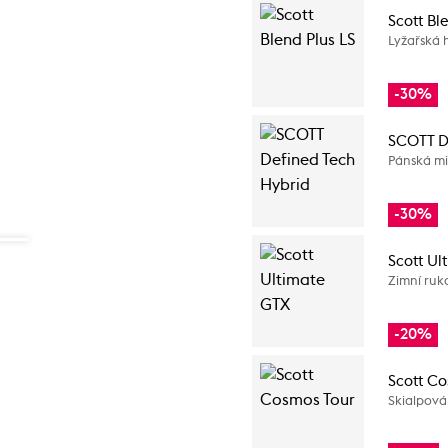
Scott Bl
Lyžařská 
-30%
SCOTT D
Pánská mi
-30%
Scott Ul
Zimní ruk
-20%
Scott Co
Skialpová