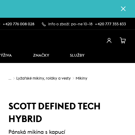
0
+420 776 008 028
info o zboží: po–ne 10–18
+420 777 355 833
VÝŽIVA
ZNAČKY
SLUŽBY
…
Lyžařské mikiny, roláky a vesty
Mikiny
SCOTT DEFINED TECH
HYBRID
Pánská mikina s kapucí