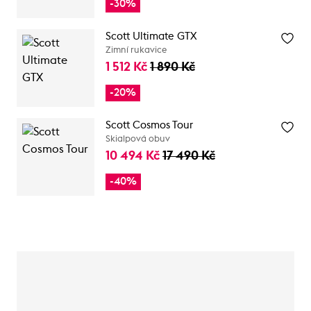
-30%
Scott Ultimate GTX
Zimní rukavice
1 512 Kč
1 890 Kč
-20%
Scott Cosmos Tour
Skialpová obuv
10 494 Kč
17 490 Kč
-40%