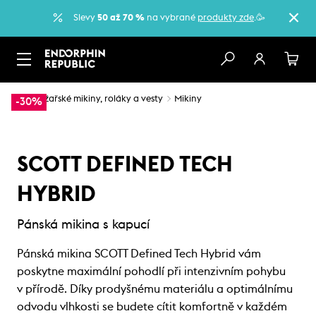
Slevy
50 až 70 %
na vybrané
produkty zde
.🥳
…
Lyžařské mikiny, roláky a vesty
Mikiny
-30%
SCOTT DEFINED TECH
HYBRID
Pánská mikina s kapucí
Pánská mikina SCOTT Defined Tech Hybrid vám
poskytne maximální pohodlí při intenzivním pohybu
v přírodě. Díky prodyšnému materiálu a optimálnímu
odvodu vlhkosti se budete cítit komfortně v každém