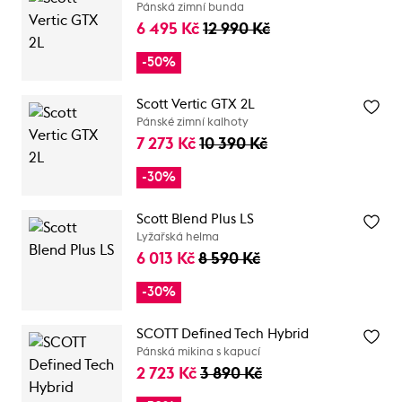
Pánská zimní bunda
6 495 Kč
12 990 Kč
-50%
Scott Vertic GTX 2L
Pánské zimní kalhoty
7 273 Kč
10 390 Kč
-30%
Scott Blend Plus LS
Lyžařská helma
6 013 Kč
8 590 Kč
-30%
SCOTT Defined Tech Hybrid
Pánská mikina s kapucí
2 723 Kč
3 890 Kč