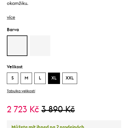
okamžiku.
více
Barva
Velikost
S
M
L
XL
XXL
Tabulka velikostí
2 723 Kč
3 890 Kč
Můžete mít ihned na 2 prodejnách