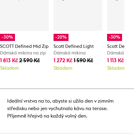
-30%
-20%
-30%
SCOTT Defined Mid Zip
Scott Defined Light
Scott Define
Dámská mikina na zip
Dámská mikina
Dámská mik
1 813 Kč
2 590 Kč
1 272 Kč
1 590 Kč
1 113 Kč
1 5
Skladem
Skladem
Skladem
Ideální vrstva na to, abyste si užila den v zimním
středisku nebo jen vychutnala kávu na terase.
Příjemně hřejivá na každý volný den.