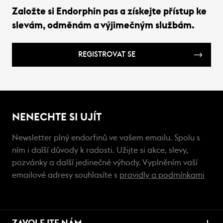
Založte si Endorphin pas a získejte přístup ke
slevám, odměnám a výjimečným službám.
REGISTROVAT SE
NENECHTE SI UJÍT
Newsletter plný endorfinů ve vašem emailu. Spolu s
ním i další důvody k radosti. Užijte si akce, slevy,
pozvánky a další jedinečné výhody. Vyplněním vaší
emailové adresy souhlasíte s
pravidly a podmínkami