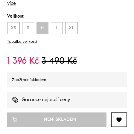
více
Velikost
XS
S
M
L
XL
Tabulka velikostí
1 396 Kč
3 490 Kč
Zboží není skladem.
Garance nejlepší ceny
NENÍ SKLADEM