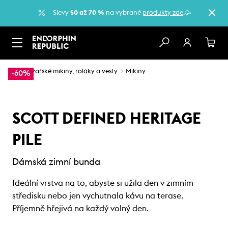
Slevy
50 až 70 %
na vybrané
produkty zde
.🥳
…
Lyžařské mikiny, roláky a vesty
Mikiny
-60%
SCOTT DEFINED HERITAGE
PILE
Dámská zimní bunda
Ideální vrstva na to, abyste si užila den v zimním
středisku nebo jen vychutnala kávu na terase.
Příjemně hřejivá na každý volný den.