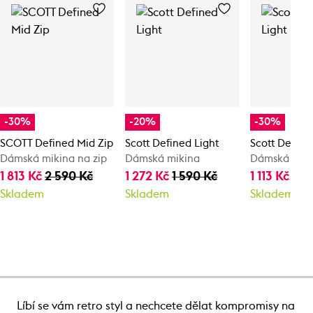
-30%
-20%
-30%
SCOTT Defined Mid Zip
Scott Defined Light
Scott Define
Dámská mikina na zip
Dámská mikina
Dámská mik
1 813 Kč
2 590 Kč
1 272 Kč
1 590 Kč
1 113 Kč
1 5
Skladem
Skladem
Skladem
Líbí se vám retro styl a nechcete dělat kompromisy na