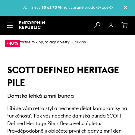
Slevy
50 až 70 %
na vybrané
produkty zde
.🥳
…
Lyžařské mikiny, roláky a vesty
Mikiny
-40%
SCOTT DEFINED HERITAGE
PILE
Dámská lehká zimní bunda
Líbí se vám retro styl a nechcete dělat kompromisy na
funkčnosti? Pak vás nadchne dámská bunda SCOTT
Defined Heritage Pile z fleecového úpletu.
Pravděpodobně ji oblečete první chladný zimní den