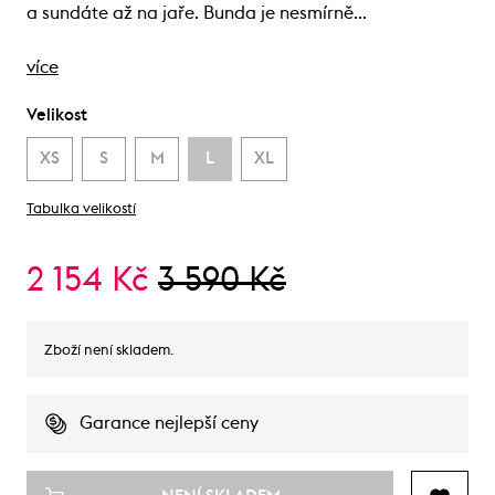
a sundáte až na jaře. Bunda je nesmírně…
více
Velikost
XS
S
M
L
XL
Tabulka velikostí
2 154 Kč
3 590 Kč
Zboží není skladem.
Garance nejlepší ceny