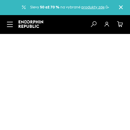
Slevy
50 až 70 %
na vybrané
produkty zde
.🥳