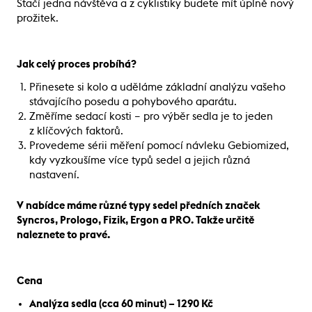
Stačí jedna návštěva a z cyklistiky budete mít úplně nový
prožitek.
Jak celý proces probíhá?
Přinesete si kolo a uděláme základní analýzu vašeho
stávajícího posedu a pohybového aparátu.
Změříme sedací kosti – pro výběr sedla je to jeden
z klíčových faktorů.
Provedeme sérii měření pomocí návleku Gebiomized,
kdy vyzkoušíme více typů sedel a jejich různá
nastavení.
V nabídce máme různé typy sedel předních značek
Syncros, Prologo, Fizik, Ergon a PRO. Takže určitě
naleznete to pravé.
Cena
Analýza sedla (cca 60 minut) – 1290 Kč