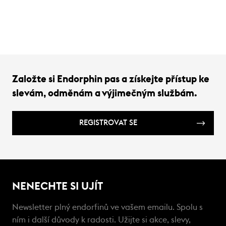
Založte si Endorphin pas a získejte přístup ke
slevám, odměnám a výjimečným službám.
REGISTROVAT SE
NENECHTE SI UJÍT
Newsletter plný endorfinů ve vašem emailu. Spolu s
ním i další důvody k radosti. Užijte si akce, slevy,