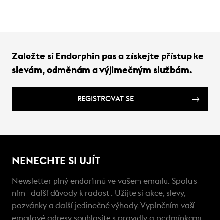
Založte si Endorphin pas a získejte přístup ke
slevám, odměnám a výjimečným službám.
REGISTROVAT SE
NENECHTE SI UJÍT
Newsletter plný endorfinů ve vašem emailu. Spolu s
ním i další důvody k radosti. Užijte si akce, slevy,
pozvánky a další jedinečné výhody. Vyplněním vaší
emailové adresy souhlasíte s
pravidly a podmínkami