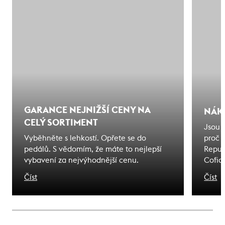
GARANCE NEJNIŽŠÍ CENY NA
NÁK
CELÝ SORTIMENT
Jsou 
Vyběhněte s lehkostí. Opřete se do
proč 
pedálů. S vědomím, že máte to nejlepší
Repub
vybavení za nejvýhodnější cenu.
Cofid
odjede
Číst
Číst
na kte