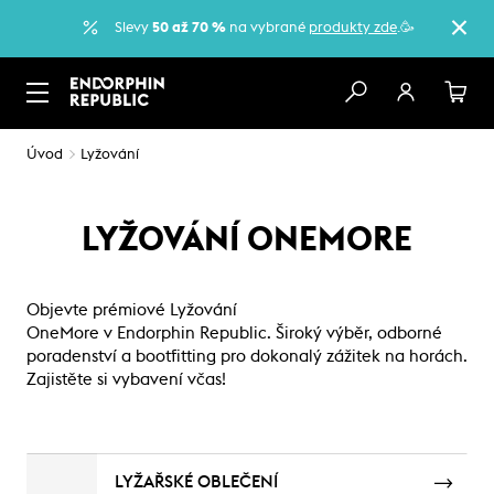
Slevy
50 až 70 %
na vybrané
produkty zde
.🥳
Úvod
Lyžování
LYŽOVÁNÍ ONEMORE
Objevte prémiové Lyžování
OneMore v Endorphin Republic. Široký výběr, odborné
poradenství a bootfitting pro dokonalý zážitek na horách.
Zajistěte si vybavení včas!
LYŽAŘSKÉ OBLEČENÍ