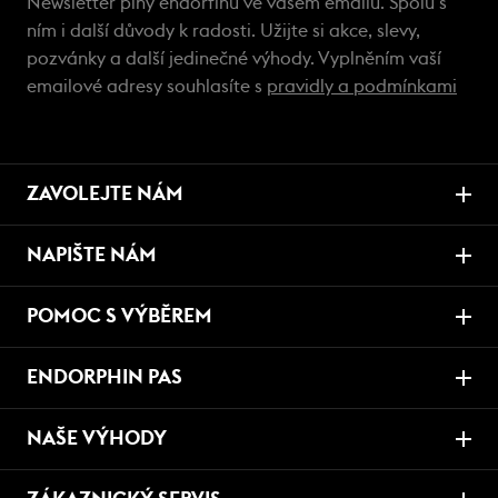
Newsletter plný endorfinů ve vašem emailu. Spolu s
ním i další důvody k radosti. Užijte si akce, slevy,
pozvánky a další jedinečné výhody. Vyplněním vaší
emailové adresy souhlasíte s
pravidly a podmínkami
ZAVOLEJTE NÁM
NAPIŠTE NÁM
POMOC S VÝBĚREM
ENDORPHIN PAS
NAŠE VÝHODY