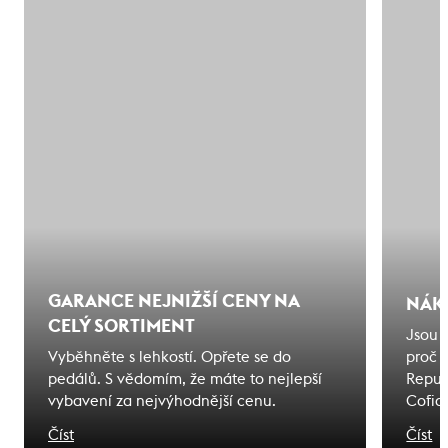
GARANCE NEJNIŽŠÍ CENY NA
NÁK
CELÝ SORTIMENT
Jsou 
Vyběhněte s lehkostí. Opřete se do
proč 
pedálů. S vědomím, že máte to nejlepší
Repub
vybavení za nejvýhodnější cenu.
Cofid
odjede
Číst
Číst
na kte