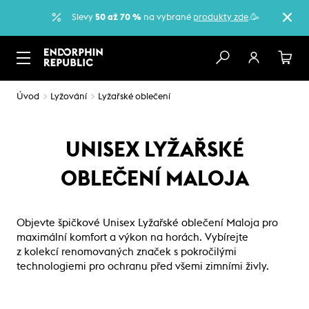
Slevy
50 až 70 %
na vybrané
produkty zde
.🥳
Úvod
Lyžování
Lyžařské oblečení
UNISEX LYŽAŘSKÉ
OBLEČENÍ MALOJA
Objevte špičkové Unisex Lyžařské oblečení Maloja pro
maximální komfort a výkon na horách. Vybírejte
z kolekcí renomovaných značek s pokročilými
technologiemi pro ochranu před všemi zimními živly.