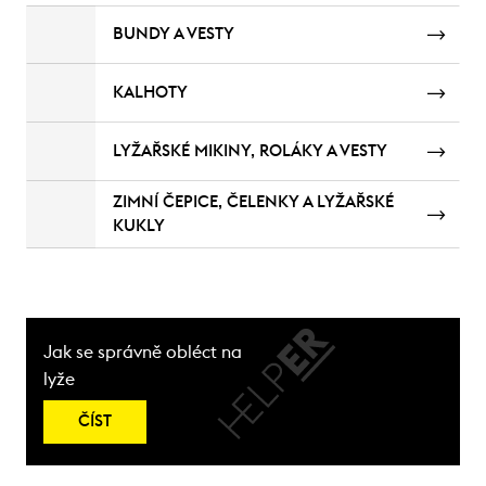
BUNDY A VESTY
KALHOTY
LYŽAŘSKÉ MIKINY, ROLÁKY A VESTY
ZIMNÍ ČEPICE, ČELENKY A LYŽAŘSKÉ
KUKLY
Jak se správně obléct na
lyže
ČÍST