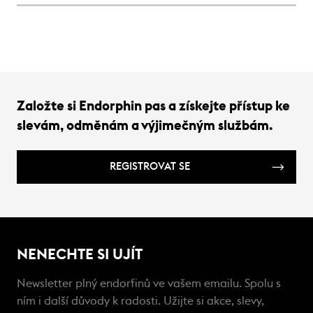
Založte si Endorphin pas a získejte přístup ke
slevám, odměnám a výjimečným službám.
REGISTROVAT SE
NENECHTE SI UJÍT
Newsletter plný endorfinů ve vašem emailu. Spolu s
ním i další důvody k radosti. Užijte si akce, slevy,