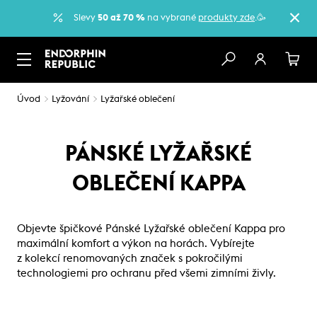
Slevy
50 až 70 %
na vybrané
produkty zde
.🥳
Úvod
Lyžování
Lyžařské oblečení
PÁNSKÉ LYŽAŘSKÉ
OBLEČENÍ KAPPA
Objevte špičkové Pánské Lyžařské oblečení Kappa pro
maximální komfort a výkon na horách. Vybírejte
z kolekcí renomovaných značek s pokročilými
technologiemi pro ochranu před všemi zimními živly.