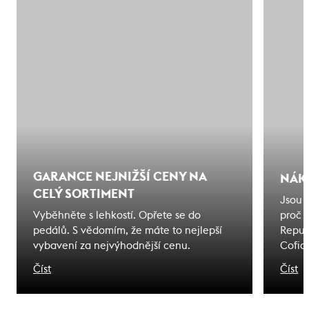
GARANCE NEJNIŽŠÍ CENY NA
NÁK
CELÝ SORTIMENT
Jsou 
Vyběhněte s lehkostí. Opřete se do
proč 
pedálů. S vědomím, že máte to nejlepší
Repub
vybavení za nejvýhodnější cenu.
Cofid
odjede
Číst
Číst
na kte