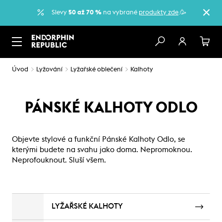
Slevy
50 až 70 %
na vybrané
produkty zde
.🥳
Úvod
Lyžování
Lyžařské oblečení
Kalhoty
PÁNSKÉ KALHOTY ODLO
Objevte stylové a funkční Pánské Kalhoty Odlo, se
kterými budete na svahu jako doma. Nepromoknou.
Neprofouknout. Sluší všem.
LYŽAŘSKÉ KALHOTY