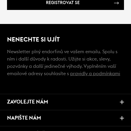
REGISTROVAT SE
NENECHTE SI UJÍT
Newsletter plný endorfinů ve vašem emailu. Spolu s
ním i další důvody k radosti. Užijte si akce, slevy,
pozvánky a další jedinečné výhody. Vyplněním vaší
emailové adresy souhlasíte s
pravidly a podmínkami
ZAVOLEJTE NÁM
NAPIŠTE NÁM