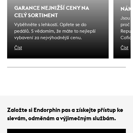
GARANCE NEJNIŽŠÍ CENY NA
NÁK
CELÝ SORTIMENT
Jsou 
Vyběhněte s lehkostí. Opřete se do
proč 
pedálů. S vědomím, že máte to nejlepší
Repub
vybavení za nejvýhodnější cenu.
Cofid
odjede
Číst
Číst
na kte
Založte si Endorphin pas a získejte přístup ke
slevám, odměnám a výjimečným službám.