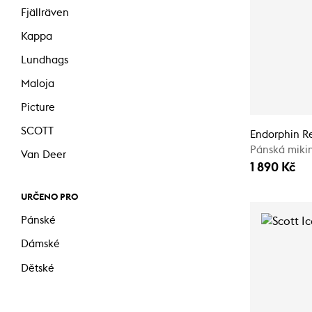
Fjällräven
Kappa
Lundhags
Maloja
Picture
SCOTT
Endorphin Re
Pánská miki
Van Deer
1 890 Kč
URČENO PRO
Pánské
Dámské
Dětské