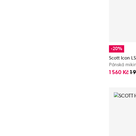
-20%
Scott Icon LS
Pánská mikin
1 560 Kč
1 