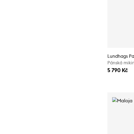
Lundhags Pa
Pánská miki
5 790 Kč