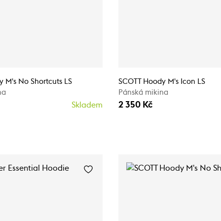
 M's No Shortcuts LS
SCOTT Hoody M's Icon LS
na
Pánská mikina
2 350 Kč
Skladem