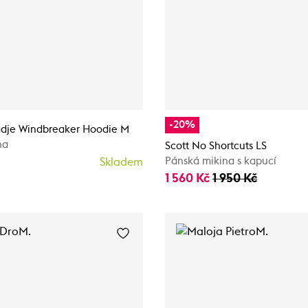
-20%
dje Windbreaker Hoodie M
na
Scott No Shortcuts LS
Pánská mikina s kapucí
Skladem
1 560 Kč
1 950 Kč