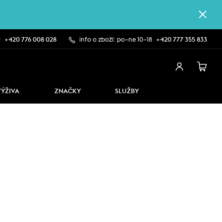
0
+420 776 008 028
info o zboží: po–ne 10–18
+420 777 355 833
VÝŽIVA
ZNAČKY
SLUŽBY