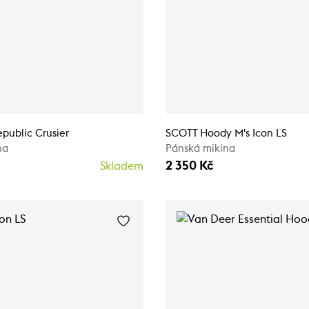
public Crusier
SCOTT Hoody M's Icon LS
na
Pánská mikina
2 350 Kč
Skladem