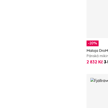
-20%
Maloja DroM
Pánská miki
2 832 Kč
3