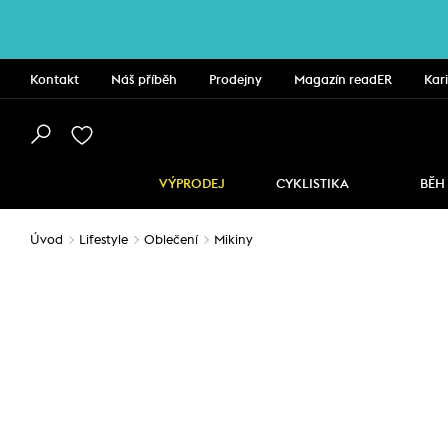
Kontakt
Náš příběh
Prodejny
Magazín readER
Kar
VÝPRODEJ
CYKLISTIKA
BĚH
Úvod
Lifestyle
Oblečení
Mikiny