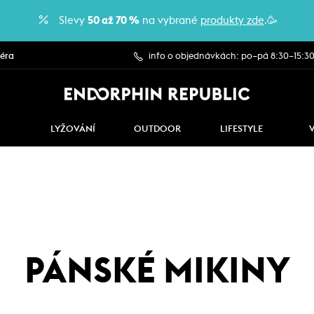
Slevy
50 až 70 %
na vybrané
produkty zde
.🥳
iéra
info o objednávkách: po–pá 8:30–15:3
LYŽOVÁNÍ
OUTDOOR
LIFESTYLE
PÁNSKÉ MIKINY