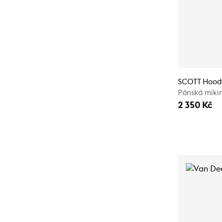
SCOTT Hoody
Pánská miki
2 350 Kč