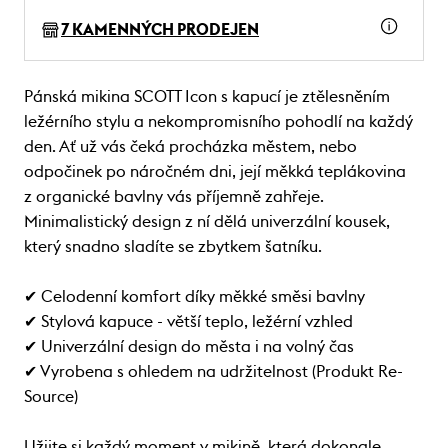
7 KAMENNÝCH PRODEJEN
Pánská mikina SCOTT Icon s kapucí je ztělesněním
ležérního stylu a nekompromisního pohodlí na každý
den. Ať už vás čeká procházka městem, nebo
odpočinek po náročném dni, její měkká teplákovina
z organické bavlny vás příjemně zahřeje.
Minimalistický design z ní dělá univerzální kousek,
který snadno sladíte se zbytkem šatníku.
✔ Celodenní komfort díky měkké směsi bavlny
✔ Stylová kapuce - větší teplo, ležérní vzhled
✔ Univerzální design do města i na volný čas
✔ Vyrobena s ohledem na udržitelnost (Produkt Re-
Source)
Užijte si každý moment v mikině, která dokonale