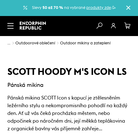
Slevy
50 až 70 %
na vybrané
produkty zde
.🥳
…
Outdoorové oblečení
Outdoor mikiny a zateplení
SCOTT HOODY M'S ICON LS
Pánská mikina
Pánská mikina SCOTT Icon s kapucí je ztělesněním
ležérního stylu a nekompromisního pohodlí na každý
den. Ať už vás čeká procházka městem, nebo
odpočinek po náročném dni, její měkká teplákovina
z organické bavlny vás příjemně zahřeje…