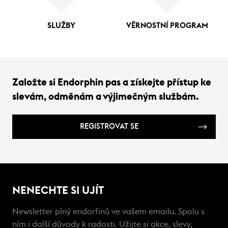
SLUŽBY
VĚRNOSTNÍ PROGRAM
Založte si Endorphin pas a získejte přístup ke
slevám, odměnám a výjimečným službám.
REGISTROVAT SE
NENECHTE SI UJÍT
Newsletter plný endorfinů ve vašem emailu. Spolu s
ním i další důvody k radosti. Užijte si akce, slevy,