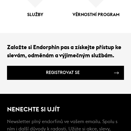
SLUŽBY
VĚRNOSTNÍ PROGRAM
Založte si Endorphin pas a získejte přístup ke
slevám, odměnám a výjimečným službám.
REGISTROVAT SE
NENECHTE SI UJÍT
Newsletter plný endorfinů ve vašem emailu. Spolu s
ním i další důvody k radosti. Užijte si akce, slevy,