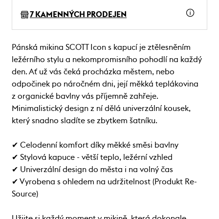
7 KAMENNÝCH PRODEJEN
Pánská mikina SCOTT Icon s kapucí je ztělesněním
ležérního stylu a nekompromisního pohodlí na každý
den. Ať už vás čeká procházka městem, nebo
odpočinek po náročném dni, její měkká teplákovina
z organické bavlny vás příjemně zahřeje.
Minimalistický design z ní dělá univerzální kousek,
který snadno sladíte se zbytkem šatníku.
✔ Celodenní komfort díky měkké směsi bavlny
✔ Stylová kapuce - větší teplo, ležérní vzhled
✔ Univerzální design do města i na volný čas
✔ Vyrobena s ohledem na udržitelnost (Produkt Re-
Source)
Užijte si každý moment v mikině, která dokonale