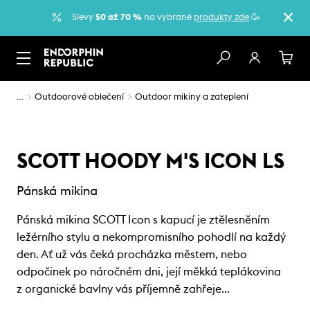
Slevy
50 až 70 %
na vybrané
produkty zde
.🥳
…
Outdoorové oblečení
Outdoor mikiny a zateplení
SCOTT HOODY M'S ICON LS
Pánská mikina
Pánská mikina SCOTT Icon s kapucí je ztělesněním
ležérního stylu a nekompromisního pohodlí na každý
den. Ať už vás čeká procházka městem, nebo
odpočinek po náročném dni, její měkká teplákovina
z organické bavlny vás příjemně zahřeje…