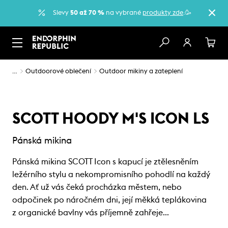
Slevy
50 až 70 %
na vybrané
produkty zde
.🥳
…
Outdoorové oblečení
Outdoor mikiny a zateplení
SCOTT HOODY M'S ICON LS
Pánská mikina
Pánská mikina SCOTT Icon s kapucí je ztělesněním
ležérního stylu a nekompromisního pohodlí na každý
den. Ať už vás čeká procházka městem, nebo
odpočinek po náročném dni, její měkká teplákovina
z organické bavlny vás příjemně zahřeje…