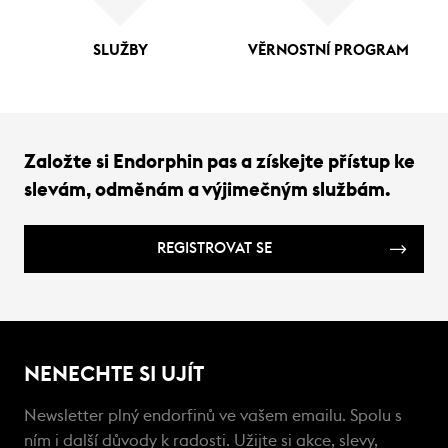
SLUŽBY
VĚRNOSTNÍ PROGRAM
Založte si Endorphin pas a získejte přístup ke
slevám, odměnám a výjimečným službám.
REGISTROVAT SE
NENECHTE SI UJÍT
Newsletter plný endorfinů ve vašem emailu. Spolu s
ním i další důvody k radosti. Užijte si akce, slevy,