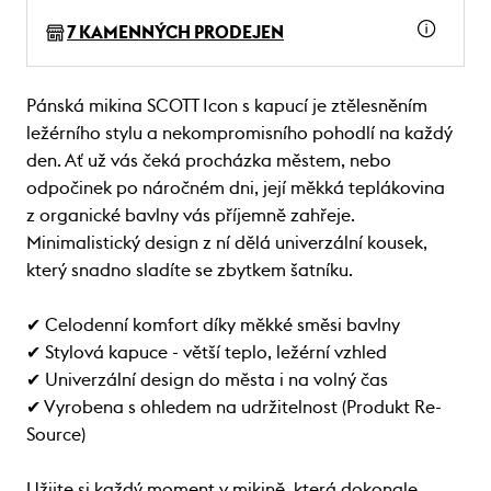
7 KAMENNÝCH PRODEJEN
Pánská mikina SCOTT Icon s kapucí je ztělesněním
ležérního stylu a nekompromisního pohodlí na každý
den. Ať už vás čeká procházka městem, nebo
odpočinek po náročném dni, její měkká teplákovina
z organické bavlny vás příjemně zahřeje.
Minimalistický design z ní dělá univerzální kousek,
který snadno sladíte se zbytkem šatníku.
✔ Celodenní komfort díky měkké směsi bavlny
✔ Stylová kapuce - větší teplo, ležérní vzhled
✔ Univerzální design do města i na volný čas
✔ Vyrobena s ohledem na udržitelnost (Produkt Re-
Source)
Užijte si každý moment v mikině, která dokonale