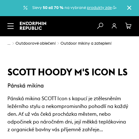
Slevy
50 až 70 %
na vybrané
produkty zde
.🥳
…
Outdoorové oblečení
Outdoor mikiny a zateplení
SCOTT HOODY M'S ICON LS
Pánská mikina
Pánská mikina SCOTT Icon s kapucí je ztělesněním
ležérního stylu a nekompromisního pohodlí na každý
den. Ať už vás čeká procházka městem, nebo
odpočinek po náročném dni, její měkká teplákovina
z organické bavlny vás příjemně zahřeje…