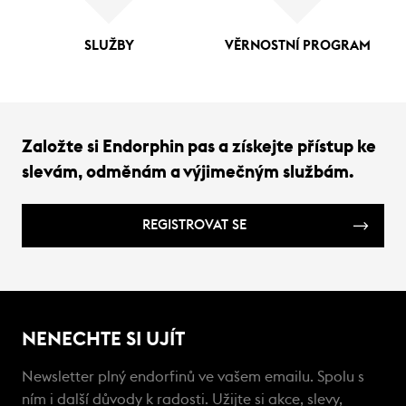
SLUŽBY
VĚRNOSTNÍ PROGRAM
Založte si Endorphin pas a získejte přístup ke
slevám, odměnám a výjimečným službám.
REGISTROVAT SE
NENECHTE SI UJÍT
Newsletter plný endorfinů ve vašem emailu. Spolu s
ním i další důvody k radosti. Užijte si akce, slevy,