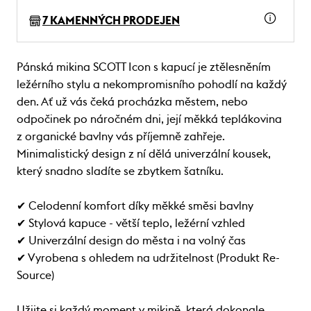
7 KAMENNÝCH PRODEJEN
Pánská mikina SCOTT Icon s kapucí je ztělesněním
ležérního stylu a nekompromisního pohodlí na každý
den. Ať už vás čeká procházka městem, nebo
odpočinek po náročném dni, její měkká teplákovina
z organické bavlny vás příjemně zahřeje.
Minimalistický design z ní dělá univerzální kousek,
který snadno sladíte se zbytkem šatníku.
✔ Celodenní komfort díky měkké směsi bavlny
✔ Stylová kapuce - větší teplo, ležérní vzhled
✔ Univerzální design do města i na volný čas
✔ Vyrobena s ohledem na udržitelnost (Produkt Re-
Source)
Užijte si každý moment v mikině, která dokonale