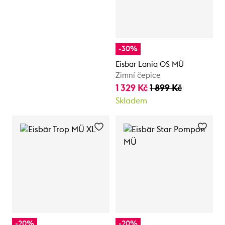
-30%
Eisbär Lania OS MÜ
Zimní čepice
1 329 Kč
1 899 Kč
Skladem
-20%
-20%