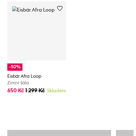
-50%
Eisbär Afra Loop
Zimní šála
650 Kč
1 299 Kč
Skladem