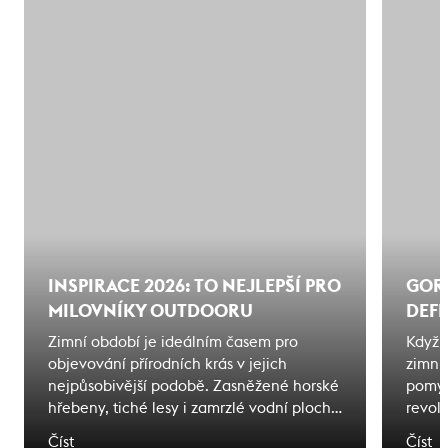
INSPIRACE 2026: TO NEJLEPŠÍ PRO
GORE
MILOVNÍKY OUTDOORU
DEFI
Zimní období je ideálním časem pro
Když 
objevování přírodních krás v jejich
zimní
nejpůsobivější podobě. Zasněžené horské
pomys
hřebeny, tiché lesy i zamrzlé vodní plochy
revol
nabízejí jedinečné zážitky těm, kteří jsou
synon
Číst
Číst