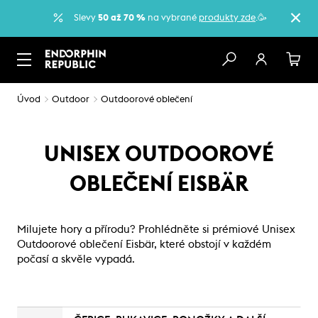
Slevy
50 až 70 %
na vybrané
produkty zde
.🥳
Úvod
Outdoor
Outdoorové oblečení
UNISEX OUTDOOROVÉ
OBLEČENÍ EISBÄR
Milujete hory a přírodu? Prohlédněte si prémiové Unisex
Outdoorové oblečení Eisbär, které obstojí v každém
počasí a skvěle vypadá.