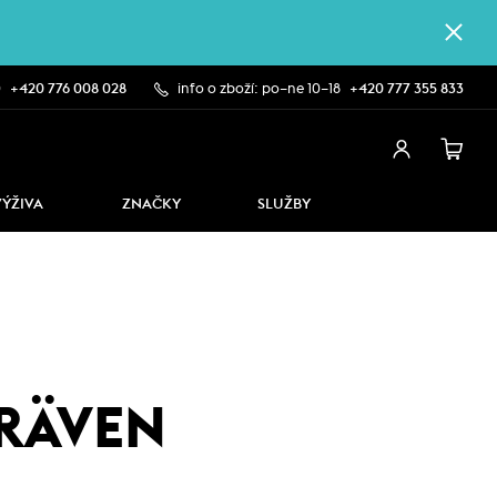
0
+420 776 008 028
info o zboží: po–ne 10–18
+420 777 355 833
VÝŽIVA
ZNAČKY
SLUŽBY
LRÄVEN