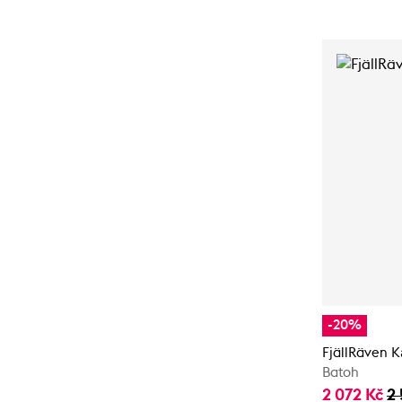
-20%
FjällRäven 
Batoh
2 072 Kč
2