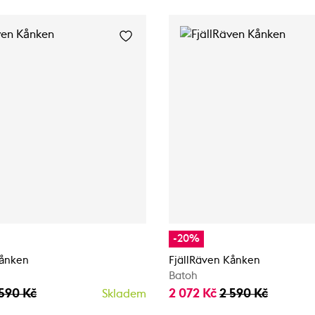
-20%
Kånken
FjällRäven Kånken
Batoh
 590 Kč
2 072 Kč
2 590 Kč
Skladem