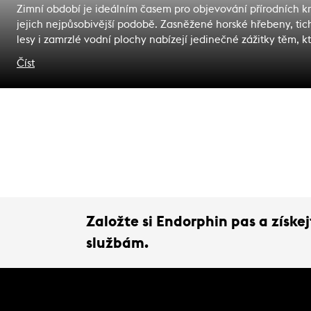
Zimní období je ideálním časem pro objevování přírodních kr
jejich nejpůsobivější podobě. Zasněžené horské hřebeny, tic
lesy i zamrzlé vodní plochy nabízejí jedinečné zážitky těm, kt
jsou vybaveni kvalitním outdoorovým vybavením. V Endorph
Číst
Republic jsme pro vás připravili výběr toho nejlepšího, co
současný outdoorový svět nabízí - od funkčního oblečení pře
špičkovou obuv až po praktické doplňky, které zpříjemní kaž
výlet do zimní přírody.
Založte si Endorphin pas a získ
službám.