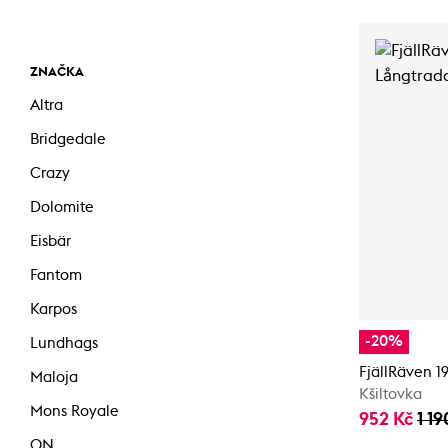
ZNAČKA
Altra
Bridgedale
Crazy
Dolomite
Eisbär
Fantom
Karpos
-20%
Lundhags
FjällRäven 1
Maloja
Kšiltovka
Mons Royale
952 Kč
1 19
ON