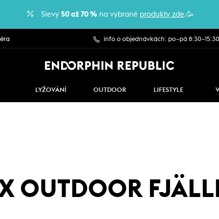
Slevy
50 až 70 %
na vybrané
produkty zde
.🥳
iéra
info o objednávkách: po–pá 8:30–15:3
LYŽOVÁNÍ
OUTDOOR
LIFESTYLE
X OUTDOOR FJÄL