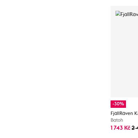
-30%
FjällRäven 
Batoh
1 743 Kč
2 