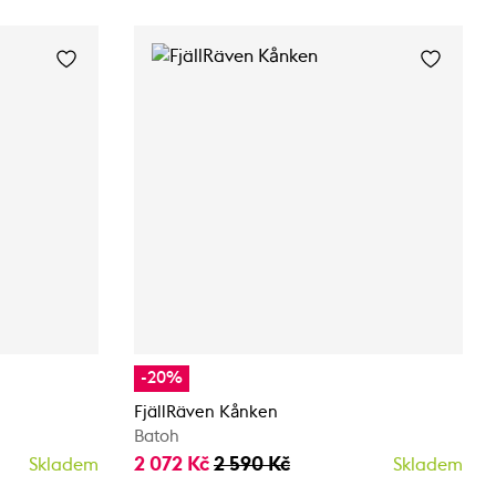
-20%
FjällRäven Kånken
Batoh
2 072 Kč
2 590 Kč
Skladem
Skladem