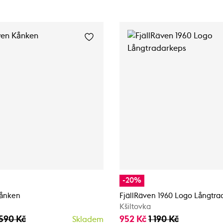
-20%
Kånken
FjällRäven 1960 Logo Långtra
Kšiltovka
 590 Kč
952 Kč
1 190 Kč
Skladem