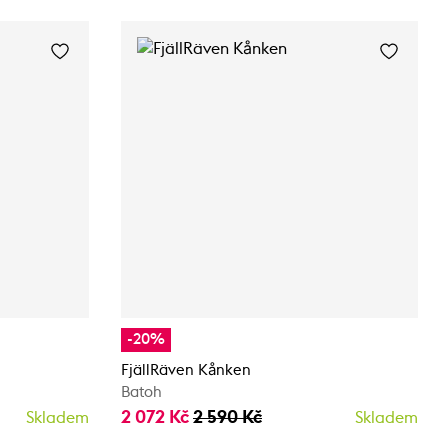
-20%
FjällRäven Kånken
Batoh
2 072 Kč
2 590 Kč
Skladem
Skladem