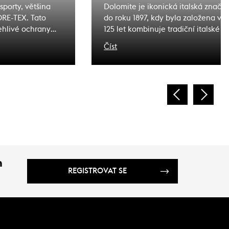
porty, většina
Dolomite je ikonická italská značka 
RE-TEX. Tato
do roku 1897, kdy byla založena v 
ehlivé ochrany
125 let kombinuje tradiční italské ř
ezdovky,
technologiemi, což z ní činí jednu
Číst
skialpech do
v oblasti outdoorové obuvi. Venku s
ěstí materiálu,
přicházející zimou přichází i potřeb
vaše nohy v teple, suchu a pohodlí
zimní obuvi, což vede nejen k disk
zdravotním problémům.
m
REGISTROVAT SE