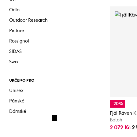
Odlo
Outdoor Research
Picture
Rossignol
SIDAS
Swix
URČENO PRO
Unisex
Pánské
-20%
Dámské
FjällRäven 
Batoh
2 072 Kč
2