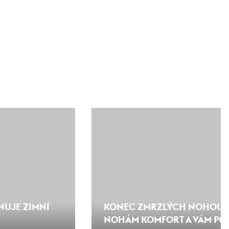
NUJE ZIMNÍ
KONEC ZMRZLÝCH NOHOU: 
NOHÁM KOMFORT A VÁM POT