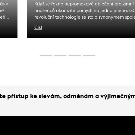
ás v
Když se řekne nepromokavé oblečení pro zimní s
hé
nadšenců okamžitě pomyslí na jedno jméno: GO
eří
revoluční technologie se stala synonymem spol
in
před nepřízní počasí, ať už brázdíte upravené sj
Číst
prozkoumáváte backcountry nebo stoupáte na 
s
výšin. Pojďme odhalit, co stojí za legendární pov
dý
který slibuje, že vás zaručeně udrží v suchu.
ejte přístup ke slevám, odměnám a výjimečný