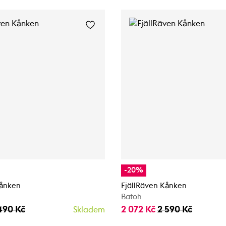
-20%
Kånken
FjällRäven Kånken
Batoh
490 Kč
2 072 Kč
2 590 Kč
Skladem