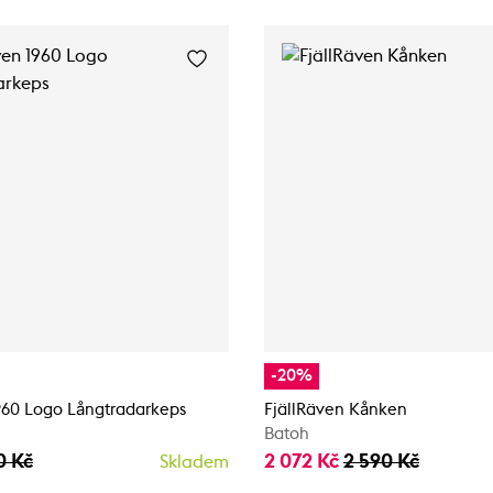
-20%
960 Logo Långtradarkeps
FjällRäven Kånken
Batoh
0 Kč
2 072 Kč
2 590 Kč
Skladem