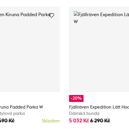
-20%
Kiruna Padded Parka W
Fjällräven Expedition Lätt Ho
tylová parka
Dámská bunda
590 Kč
5 032 Kč
6 290 Kč
Skladem