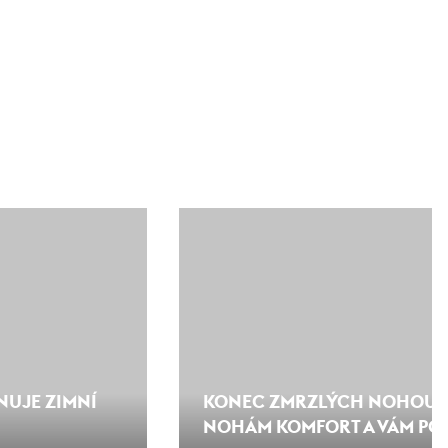
NUJE ZIMNÍ
KONEC ZMRZLÝCH NOHOU: 
NOHÁM KOMFORT A VÁM POT