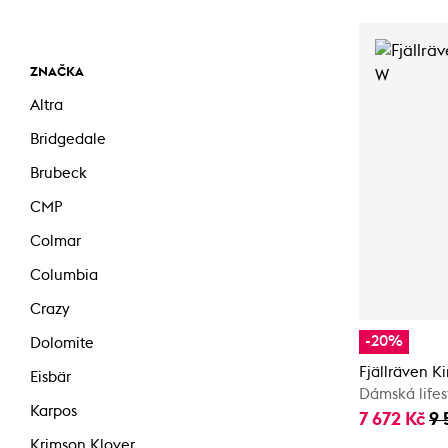
ZNAČKA
Altra
Bridgedale
Brubeck
CMP
Colmar
Columbia
Crazy
-20%
Dolomite
Fjällräven 
Eisbär
Dámská lifes
Karpos
7 672 Kč
9 
Krimson Klover