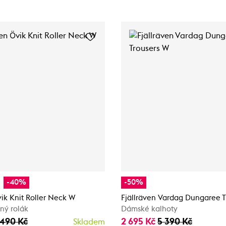
-40%
-50%
vik Knit Roller Neck W
Fjällräven Vardag Dungaree T
ný rolák
Dámské kalhoty
 490 Kč
2 695 Kč
5 390 Kč
Skladem