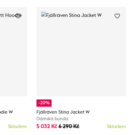
-20%
odie W
Fjällräven Stina Jacket W
Dámská bunda
5 032 Kč
6 290 Kč
Skladem
Skladem