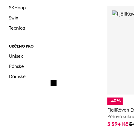
SKHoop
Swix
Tecnica
URČENO PRO
Unisex
Pánské
Dámské
-40%
FjällRäven 
Péřová sukn
3 594 Kč
5