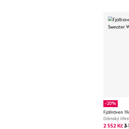
-20%
Fjällräven 
Dámský lifes
2 552 Kč
3 