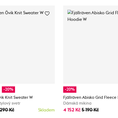
-20%
-20%
vik Knit Sweater W
Fjällräven Abisko Grid Fleec
tylový svetr
Dámská mikina
 290 Kč
4 152 Kč
5 190 Kč
Skladem