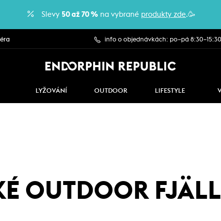
Slevy
50 až 70 %
na vybrané
produkty zde
.🥳
iéra
info o objednávkách: po–pá 8:30–15:3
LYŽOVÁNÍ
OUTDOOR
LIFESTYLE
É OUTDOOR FJÄL