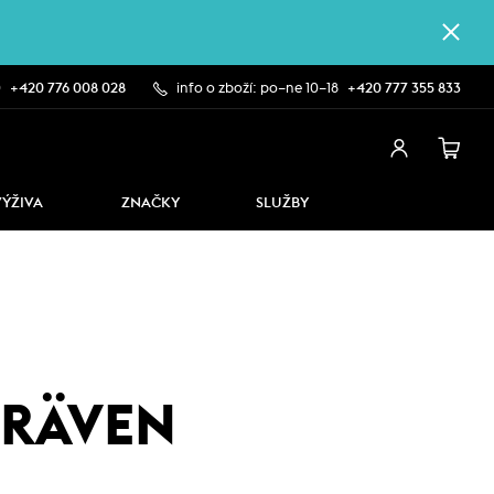
0
+420 776 008 028
info o zboží: po–ne 10–18
+420 777 355 833
VÝŽIVA
ZNAČKY
SLUŽBY
LRÄVEN