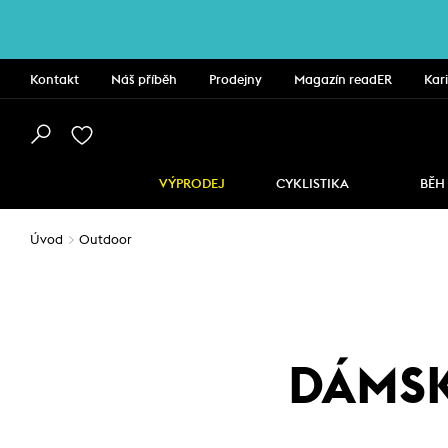
Kontakt
Náš příběh
Prodejny
Magazín readER
Kar
VÝPRODEJ
CYKLISTIKA
BĚH
Úvod
Outdoor
DÁMSK