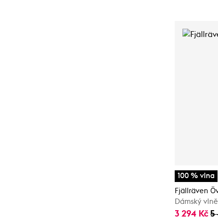
100 % vlna
Fjällräven Ö
Dámský vlně
3 294 Kč
5