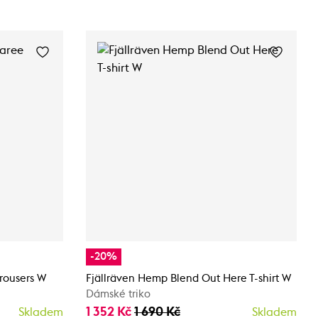
-20%
rousers W
Fjällräven Hemp Blend Out Here T-shirt W
Dámské triko
1 352 Kč
1 690 Kč
Skladem
Skladem