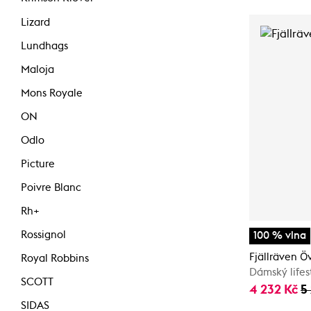
Lizard
Lundhags
Maloja
Mons Royale
ON
Odlo
Picture
Poivre Blanc
Rh+
Rossignol
100 % vlna
Fjällräven Ö
Royal Robbins
Dámský lifes
SCOTT
4 232 Kč
5
SIDAS