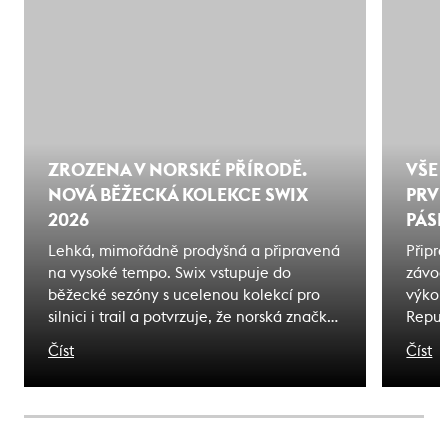
ZROZENA V NORSKÉ PŘÍRODĚ.
VŠE 
NOVÁ BĚŽECKÁ KOLEKCE SWIX
PRVN
2026
PÁSK
Lehká, mimořádně prodyšná a připravená
Připra
na vysoké tempo. Swix vstupuje do
závod
běžecké sezóny s ucelenou kolekcí pro
výkon
silnici i trail a potvrzuje, že norská značka
Repub
už dávno nepatří jen do zimy. Novou
průvo
Číst
Číst
kolekci Swix 2026 najdete skladem v
výběr
Endorphin Republic - největší specialista
přípra
na běžecké vybavení v Česku.
tipy 
každo