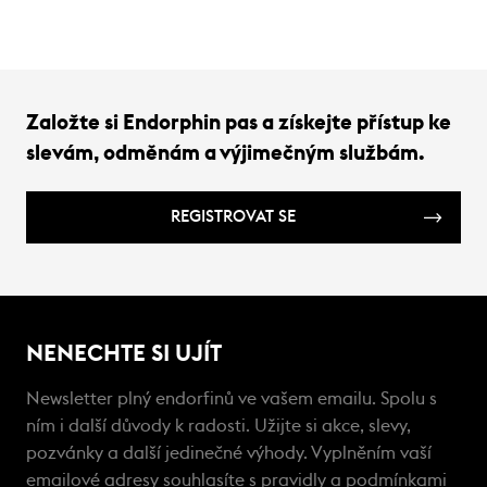
přine
Založte si Endorphin pas a získejte přístup ke
slevám, odměnám a výjimečným službám.
REGISTROVAT SE
NENECHTE SI UJÍT
Newsletter plný endorfinů ve vašem emailu. Spolu s
ním i další důvody k radosti. Užijte si akce, slevy,
pozvánky a další jedinečné výhody. Vyplněním vaší
emailové adresy souhlasíte s
pravidly a podmínkami