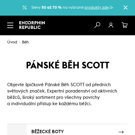
Slevy
50 až 70 %
na vybrané
produkty zde
.🥳
Úvod
Běh
PÁNSKÉ BĚH SCOTT
Objevte špičkové Pánské Běh SCOTT od předních
světových značek. Expertní poradenství od aktivních
běžců, široký sortiment pro všechny povrchy
a individuální přístup ke každému běžci.
BĚŽECKÉ BOTY