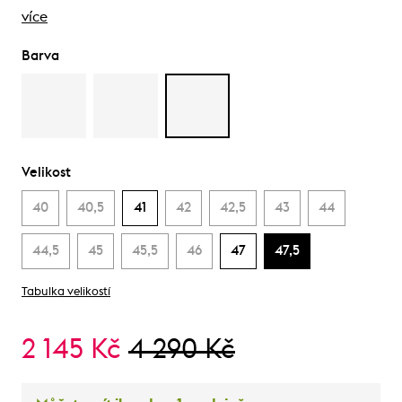
více
Barva
Velikost
40
40,5
41
42
42,5
43
44
44,5
45
45,5
46
47
47,5
Tabulka velikostí
2 145 Kč
4 290 Kč