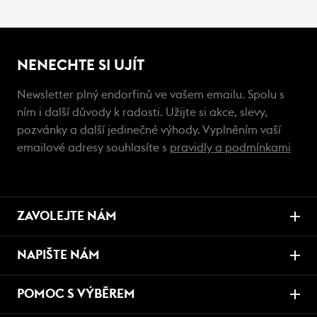
NENECHTE SI UJÍT
Newsletter plný endorfinů ve vašem emailu. Spolu s
ním i další důvody k radosti. Užijte si akce, slevy,
pozvánky a další jedinečné výhody. Vyplněním vaší
emailové adresy souhlasíte s
pravidly a podmínkami
ZAVOLEJTE NÁM
NAPIŠTE NÁM
POMOC S VÝBĚREM