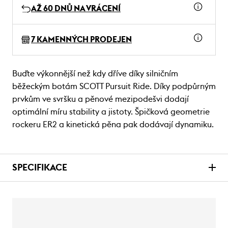
AŽ 60 DNŮ NA VRÁCENÍ
7 KAMENNÝCH PRODEJEN
Buďte výkonnější než kdy dříve díky silničním
běžeckým botám SCOTT Pursuit Ride. Díky podpůrným
prvkům ve svršku a pěnové mezipodešvi dodají
optimální míru stability a jistoty. Špičková geometrie
rockeru ER2 a kinetická pěna pak dodávají dynamiku.
SPECIFIKACE