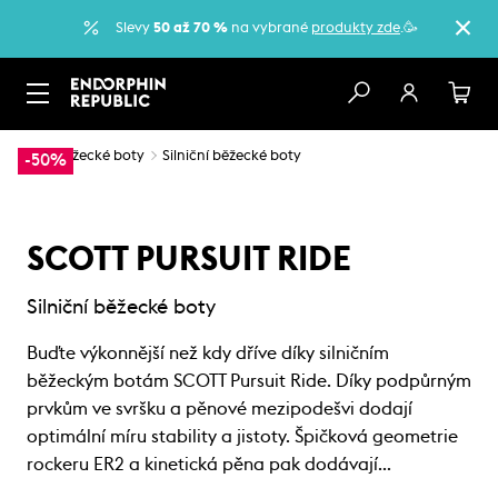
Slevy
50 až 70 %
na vybrané
produkty zde
.🥳
…
Běžecké boty
Silniční běžecké boty
-50%
SCOTT PURSUIT RIDE
Silniční běžecké boty
Buďte výkonnější než kdy dříve díky silničním
běžeckým botám SCOTT Pursuit Ride. Díky podpůrným
prvkům ve svršku a pěnové mezipodešvi dodají
optimální míru stability a jistoty. Špičková geometrie
rockeru ER2 a kinetická pěna pak dodávají…