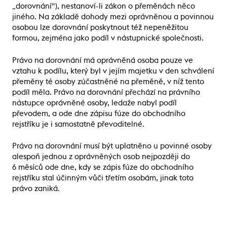
„dorovnání“), nestanoví-li zákon o přeměnách něco
jiného. Na základě dohody mezi oprávněnou a povinnou
osobou lze dorovnání poskytnout též nepeněžitou
formou, zejména jako podíl v nástupnické společnosti.
Právo na dorovnání má oprávněná osoba pouze ve
vztahu k podílu, který byl v jejím majetku v den schválení
přeměny té osoby zúčastněné na přeměně, v níž tento
podíl měla. Právo na dorovnání přechází na právního
nástupce oprávněné osoby, ledaže nabyl podíl
převodem, a ode dne zápisu fúze do obchodního
rejstříku je i samostatně převoditelné.
Právo na dorovnání musí být uplatněno u povinné osoby
alespoň jednou z oprávněných osob nejpozději do
6 měsíců ode dne, kdy se zápis fúze do obchodního
rejstříku stal účinným vůči třetím osobám, jinak toto
právo zaniká.