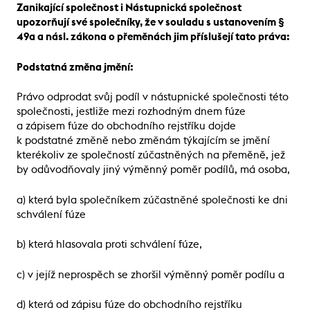
Zanikající společnost i Nástupnická společnost
upozorňují své společníky, že v souladu s ustanovením §
49a a násl. zákona o přeměnách jim příslušejí tato práva:
Podstatná změna jmění:
Právo odprodat svůj podíl v nástupnické společnosti této
společnosti, jestliže mezi rozhodným dnem fúze
a zápisem fúze do obchodního rejstříku dojde
k podstatné změně nebo změnám týkajícím se jmění
kterékoliv ze společností zúčastněných na přeměně, jež
by odůvodňovaly jiný výměnný poměr podílů, má osoba,
a) která byla společníkem zúčastněné společnosti ke dni
schválení fúze
b) která hlasovala proti schválení fúze,
c) v jejíž neprospěch se zhoršil výměnný poměr podílu a
d) která od zápisu fúze do obchodního rejstříku