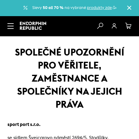
Slevy
50 až 70 %
na vybrané
produkty zde
.🥳
SPOLEČNÉ UPOZORNĚNÍ
PRO VĚŘITELE,
ZAMĚSTNANCE A
SPOLEČNÍKY NA JEJICH
PRÁVA
sport port s.r.o.
se sídlem Švejcarovo náměstí 2694/5, Stodůlky,