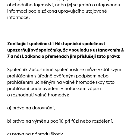
obchodního tajemství, nebo
(c)
se jedná o utajovanou
informaci podle zákona upravujícího utajované
informace.
Zanikající společnost i Nástupnická společnost
upozorňují své společníky, že v souladu s ustanovením §
7 a násl. zákona o přeměnách jim příslušejí tato práva:
Společník Zúčastněné společnosti se může vzdát svým
prohlášením s úředně ověřeným podpisem nebo
prohlášením učiněným na valné hromadě (kdy toto
prohlášení bude uvedení v notářském zápisu
o rozhodnutí valné hromady):
a) práva na dorovnání,
b) práva na výměnu podílů při fúzi nebo rozdělení,
c) práva na náhradu škody,