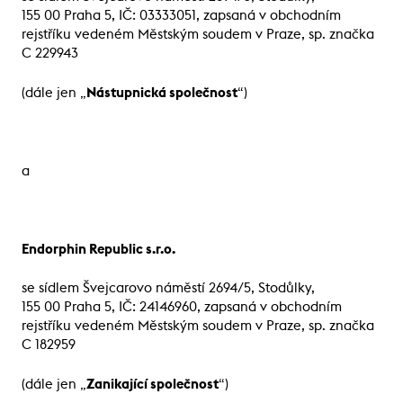
155 00 Praha 5, IČ: 03333051, zapsaná v obchodním
rejstříku vedeném Městským soudem v Praze, sp. značka
C 229943
(dále jen „
Nástupnická společnost
“)
a
Endorphin Republic s.r.o.
se sídlem Švejcarovo náměstí 2694/5, Stodůlky,
155 00 Praha 5, IČ: 24146960, zapsaná v obchodním
rejstříku vedeném Městským soudem v Praze, sp. značka
C 182959
(dále jen „
Zanikající společnost
“)