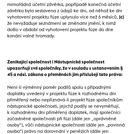
mimořádná účetní závěrka, popřípadě konečná účetní
závěrka byla sestavena z údajů ke dni, od něhož ke dni
vyhotovení projektu fúze uplynulo více než 6 měsíců,
(c)
že nevyžaduje seznámení se změnami jmění, k nimž
došlo v období od vyhotovení projektu fúze do dne
konání valné hromady.
Zanikající společnost i Nástupnická společnost
upozorňují své společníky, že v souladu s ustanovením §
45 a násl. zákona o přeměnách jim příslušejí tato práva:
Není-li výměnný poměr podílů spolu s případnými
doplatky uvedený v projektu fúze k rozhodnému dni
přiměřený nebo nepřiznává-li projekt fúze společníkům
nástupnické společnosti, jejichž podíly se nevyměňují,
k rozhodnému dni přiměřený doplatek, mají společníci
zúčastněné společnosti při fúzi (dále jen „oprávněné
osoby“), vůči nástupnické společnosti (dále jen „povinná
osoba“) právo na dorovnání v penězích (dále jen