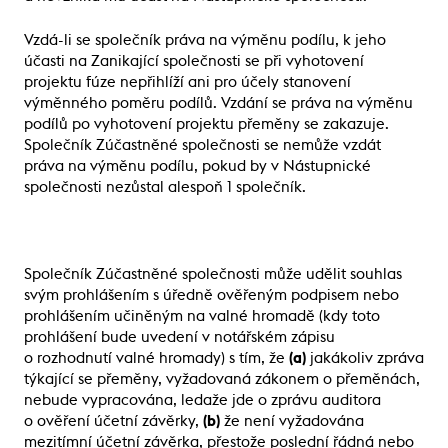
Vzdá-li se společník práva na výměnu podílu, k jeho
účasti na Zanikající společnosti se při vyhotovení
projektu fúze nepřihlíží ani pro účely stanovení
výměnného poměru podílů. Vzdání se práva na výměnu
podílů po vyhotovení projektu přeměny se zakazuje.
Společník Zúčastněné společnosti se nemůže vzdát
práva na výměnu podílu, pokud by v Nástupnické
společnosti nezůstal alespoň 1 společník.
Společník Zúčastněné společnosti může udělit souhlas
svým prohlášením s úředně ověřeným podpisem nebo
prohlášením učiněným na valné hromadě (kdy toto
prohlášení bude uvedení v notářském zápisu
o rozhodnutí valné hromady) s tím, že
(a)
jakákoliv zpráva
týkající se přeměny, vyžadovaná zákonem o přeměnách,
nebude vypracována, ledaže jde o zprávu auditora
o ověření účetní závěrky,
(b)
že není vyžadována
mezitímní účetní závěrka, přestože poslední řádná nebo