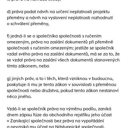
d) práva podat návrh na určení neplatnosti projektu
přeměny a návrh na vyslovení neplatnosti rozhodnutí
o schválení přeměny,
f) jedná-li se o společníka společnosti s ručením
omezeným, práva na zaslání dokumentů při přeměně
společnosti s ručením omezeným; jestliže se společník
vzdal svého práva na zaslání dokumentů, má se za to, že
se vzdal práva na zaslání všech dokumentů stanovených
tímto zákonem, nebo
g) jiných práv, a to i těch, která vzniknou v budoucnu,
poskytuje-li mu je tento zákon v souvislosti s přeměnou
společnosti nebo družstva, pokud tento zákon nestanoví
něco jiného.
Vzdá-li se společník práva na výměnu podílu, zaniká
dnem zápisu fúze do obchodního rejstříku jeho účast
v Zanikající společnosti bez práva na vypořádání
a nevzniká mu účast na Nástupnické společnosti.