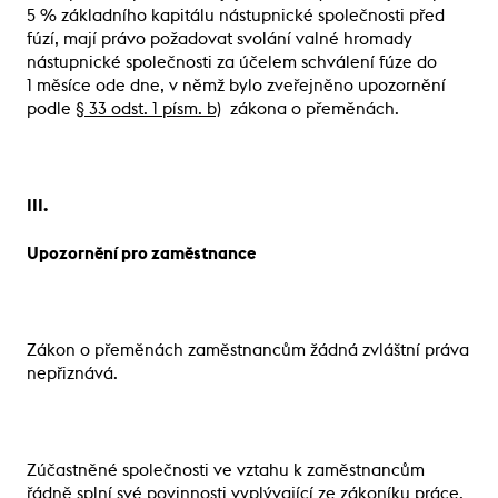
5 % základního kapitálu nástupnické společnosti před
fúzí, mají právo požadovat svolání valné hromady
nástupnické společnosti za účelem schválení fúze do
1 měsíce ode dne, v němž bylo zveřejněno upozornění
podle
§ 33 odst. 1 písm. b)
zákona o přeměnách.
III.
Upozornění pro zaměstnance
Zákon o přeměnách zaměstnancům žádná zvláštní práva
nepřiznává.
Zúčastněné společnosti ve vztahu k zaměstnancům
řádně splní své povinnosti vyplývající ze zákoníku práce.