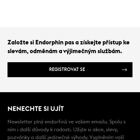
Založte si Endorphin pas a získejte přístup ke
slevám, odměnám a výjimečným službám.
REGISTROVAT SE
NENECHTE SI UJÍT
Newsletter plný endorfinů ve vašem emailu. Spolu s
ním i další důvody k radosti. Užijte si akce, slevy,
pozvánky a další jedinečné výhody. Vyplněním vaší