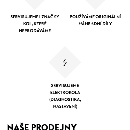
ENDORPHIN REPUBLIC BRNO
SERVISUJEME I ZNAČKY
POUŽÍVÁME ORIGINÁLNÍ
tel.: + 420 777 544 244 , e-mail:
KOL, KTERÉ
NÁHRADNÍ DÍLY
brno@endorphinrepublic.cz
NEPRODÁVÁME
ENDORPHIN REPUBLIC HRADEC KRÁLOVÉ
tel.: +420 770 189 192, e-mail:
hradec@endorphinrepublic.cz
ENDORPHIN REPUBLIC OLOMOUC
tel.: +420 775 553 019 , e-mail:
SERVISUJEME
olomouc@endorhinrepublic.cz
ELEKTROKOLA
(DIAGNOSTIKA,
NASTAVENÍ)
NAŠE PRODEJNY