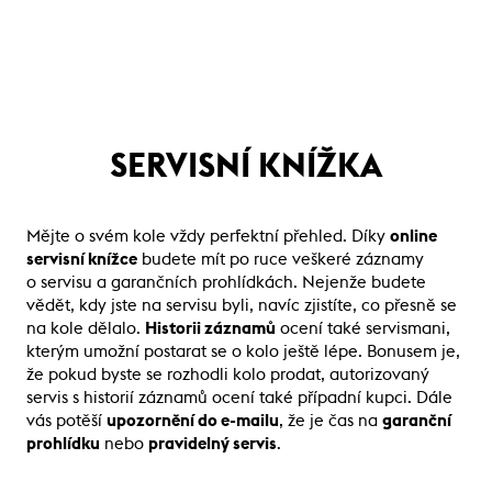
SERVISNÍ KNÍŽKA
Mějte o svém kole vždy perfektní přehled. Díky
online
servisní knížce
budete mít po ruce veškeré záznamy
o servisu a garančních prohlídkách. Nejenže budete
vědět, kdy jste na servisu byli, navíc zjistíte, co přesně se
na kole dělalo.
Historii záznamů
ocení také servismani,
kterým umožní postarat se o kolo ještě lépe. Bonusem je,
že pokud byste se rozhodli kolo prodat, autorizovaný
servis s historií záznamů ocení také případní kupci. Dále
vás potěší
upozornění do e-mailu
, že je čas na
garanční
prohlídku
nebo
pravidelný servis
.