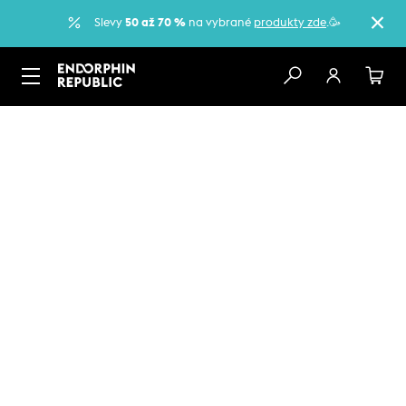
Slevy
50 až 70 %
na vybrané
produkty zde
.🥳