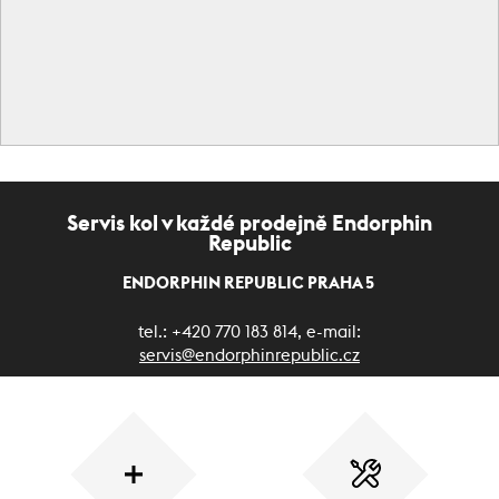
Servis kol v každé prodejně Endorphin
Republic
ENDORPHIN REPUBLIC PRAHA 5
tel.: +420 770 183 814, e-mail:
servis@endorphinrepublic.cz
ENDORPHIN REPUBLIC PRAHA 8 KARLÍN
tel.: +420 773 407 117 , e-mail:
servis.dynamica@endorphinrepublic.cz