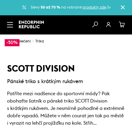
Slevy
50 až 70 %
na vybrané
produkty zde
.🥳
…
Oblečení
Trika
-50%
SCOTT DIVISION
Pánské triko s krátkým rukávem
Patříte mezi nadšence do sportovní módy? Pak
obohaťte šatník o pánské triko SCOTT Division
s krátkým rukávem. Je nesmírně pohodlné a extrémně
dobře vypadá. Můžete v něm courat jen tak po městě
i vyrazit na lehčí projížďku na kole. Střih…