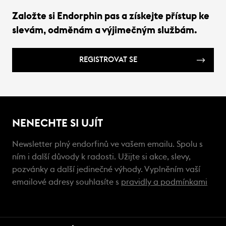
Založte si Endorphin pas a získejte přístup ke
slevám, odměnám a výjimečným službám.
REGISTROVAT SE
NENECHTE SI UJÍT
Newsletter plný endorfinů ve vašem emailu. Spolu s
ním i další důvody k radosti. Užijte si akce, slevy,
pozvánky a další jedinečné výhody. Vyplněním vaší
emailové adresy souhlasíte s
pravidly a podmínkami