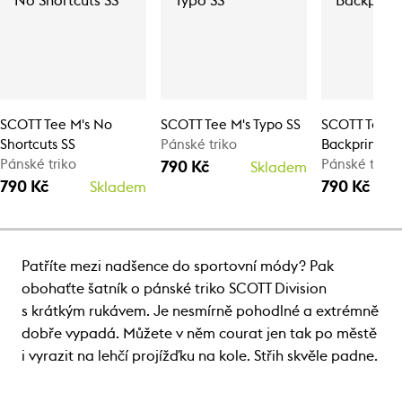
SCOTT Tee M's No
SCOTT Tee M's Typo SS
SCOTT Tee M
Shortcuts SS
Pánské triko
Backprint SS
Pánské triko
Pánské triko
790 Kč
Skladem
790 Kč
790 Kč
Skladem
Patříte mezi nadšence do sportovní módy? Pak
obohaťte šatník o pánské triko SCOTT Division
s krátkým rukávem. Je nesmírně pohodlné a extrémně
dobře vypadá. Můžete v něm courat jen tak po městě
i vyrazit na lehčí projížďku na kole. Střih skvěle padne.