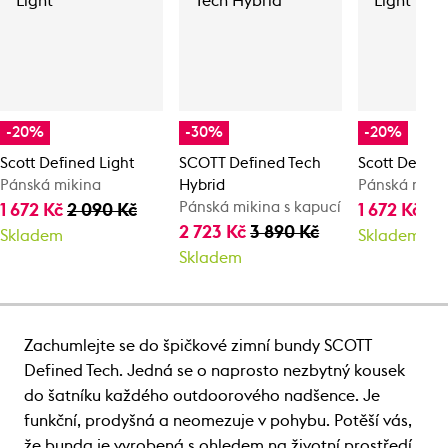
-20%
-30%
-20%
Scott Defined Light
SCOTT Defined Tech
Scott Define
Pánská mikina
Hybrid
Pánská miki
Pánská mikina s kapucí
1 672 Kč
2 090 Kč
1 672 Kč
2 
2 723 Kč
3 890 Kč
Skladem
Skladem
Skladem
Zachumlejte se do špičkové zimní bundy SCOTT
Defined Tech. Jedná se o naprosto nezbytný kousek
do šatníku každého outdoorového nadšence. Je
funkční, prodyšná a neomezuje v pohybu. Potěší vás,
že bunda je vyrobená s ohledem na životní prostředí.