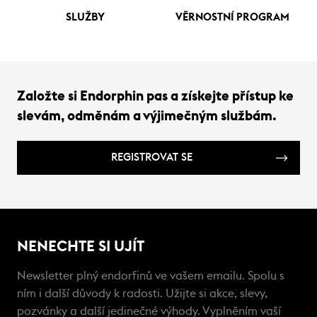
SLUŽBY
VĚRNOSTNÍ PROGRAM
Založte si Endorphin pas a získejte přístup ke
slevám, odměnám a výjimečným službám.
REGISTROVAT SE
NENECHTE SI UJÍT
Newsletter plný endorfinů ve vašem emailu. Spolu s
ním i další důvody k radosti. Užijte si akce, slevy,
pozvánky a další jedinečné výhody. Vyplněním vaší