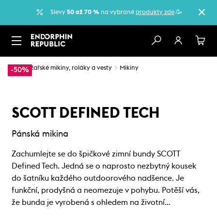
Slevy
50 až 70 %
na vybrané
produkty zde
.🥳
…
Lyžařské mikiny, roláky a vesty
Mikiny
-50%
SCOTT DEFINED TECH
Pánská mikina
Zachumlejte se do špičkové zimní bundy SCOTT
Defined Tech. Jedná se o naprosto nezbytný kousek
do šatníku každého outdoorového nadšence. Je
funkční, prodyšná a neomezuje v pohybu. Potěší vás,
že bunda je vyrobená s ohledem na životní…