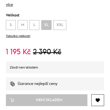
více
Velikost
S
M
L
XL
XXL
Tabulka velikostí
1 195 Kč
2 390 Kč
Zboží není skladem.
Garance nejlepší ceny
NENÍ SKLADEM