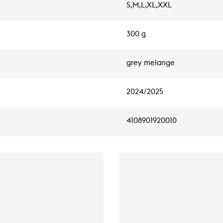
S,M,L,XL,XXL
300 g
grey melange
2024/2025
4108901920010