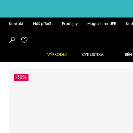
Kontakt
Náš příběh
Prodejny
Magazín readER
Kar
VÝPRODEJ
CYKLISTIKA
BĚH
-30%