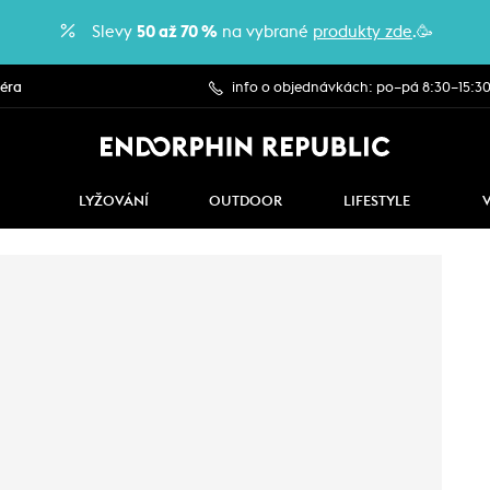
Slevy
50 až 70 %
na vybrané
produkty zde
.🥳
iéra
info o objednávkách: po–pá 8:30–15:3
LYŽOVÁNÍ
OUTDOOR
LIFESTYLE