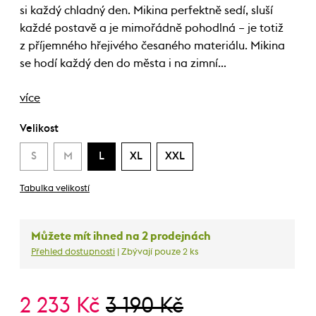
si každý chladný den. Mikina perfektně sedí, sluší
každé postavě a je mimořádně pohodlná – je totiž
z příjemného hřejivého česaného materiálu. Mikina
se hodí každý den do města i na zimní…
více
Velikost
S
M
L
XL
XXL
Tabulka velikostí
Můžete mít ihned na 2 prodejnách
Přehled dostupnosti
| Zbývají pouze 2 ks
2 233 Kč
3 190 Kč