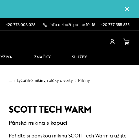
0
+420 776 008 028
info o zboží: po–ne 10–18
+420 777 355 833
VÝŽIVA
ZNAČKY
SLUŽBY
…
Lyžařské mikiny, roláky a vesty
Mikiny
SCOTT TECH WARM
Pánská mikina s kapucí
Pořiďte si pánskou mikinu SCOTT Tech Warm a užijte