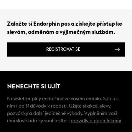
Založte si Endorphin pas a získejte přístup ke
slevám, odměnám a výjimečným službám.
REGISTROVAT SE
NENECHTE SI UJÍT
Newsletter plný endorfinů ve vašem emailu. Spolu s
ním i další důvody k radosti. Užijte si akce, slevy,
pozvánky a další jedinečné výhody. Vyplněním vaší
emailové adresy souhlasíte s
pravidly a podmínkami