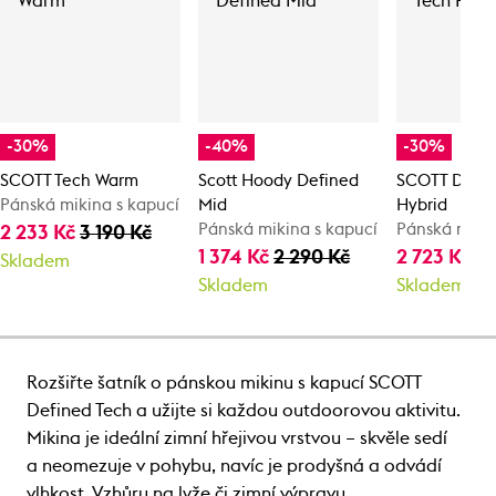
-30%
-40%
-30%
SCOTT Tech Warm
Scott Hoody Defined
SCOTT Defin
Pánská mikina s kapucí
Mid
Hybrid
Pánská mikina s kapucí
Pánská mikin
2 233 Kč
3 190 Kč
1 374 Kč
2 290 Kč
2 723 Kč
3 
Skladem
Skladem
Skladem
Rozšiřte šatník o pánskou mikinu s kapucí SCOTT
Defined Tech a užijte si každou outdoorovou aktivitu.
Mikina je ideální zimní hřejivou vrstvou – skvěle sedí
a neomezuje v pohybu, navíc je prodyšná a odvádí
vlhkost. Vzhůru na lyže či zimní výpravu.