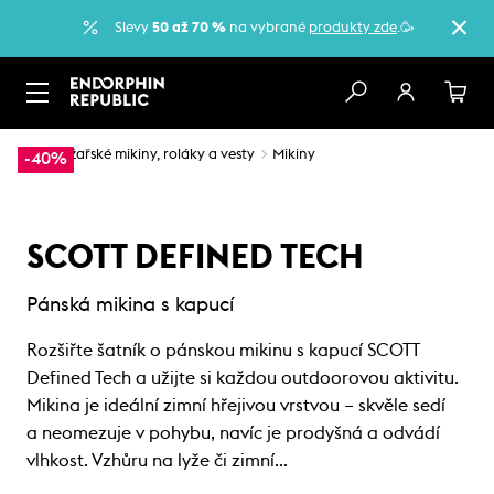
Slevy
50 až 70 %
na vybrané
produkty zde
.🥳
…
Lyžařské mikiny, roláky a vesty
Mikiny
-40%
SCOTT DEFINED TECH
Pánská mikina s kapucí
Rozšiřte šatník o pánskou mikinu s kapucí SCOTT
Defined Tech a užijte si každou outdoorovou aktivitu.
Mikina je ideální zimní hřejivou vrstvou – skvěle sedí
a neomezuje v pohybu, navíc je prodyšná a odvádí
vlhkost. Vzhůru na lyže či zimní…