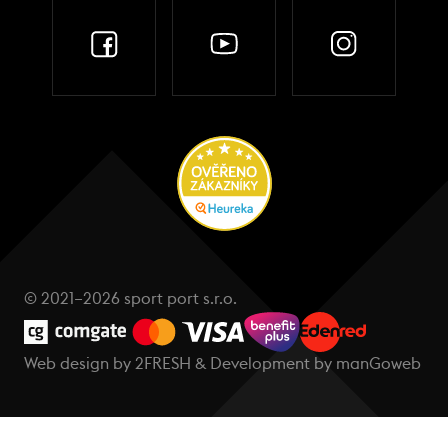
© 2021–2026 sport port s.r.o.
Web design by
2FRESH
& Development by
manGoweb