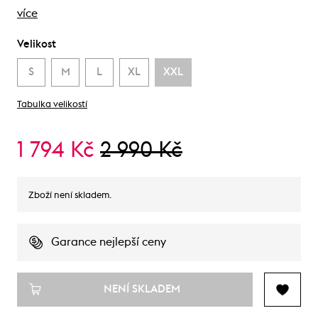
více
Velikost
S
M
L
XL
XXL
Tabulka velikostí
1 794 Kč
2 990 Kč
Zboží není skladem.
Garance nejlepší ceny
NENÍ SKLADEM