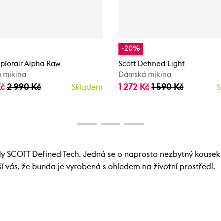
-20%
xplorair Alpha Raw
Scott Defined Light
 mikina
Dámská mikina
Kč
2 990 Kč
1 272 Kč
1 590 Kč
Skladem
S
y SCOTT Defined Tech. Jedná se o naprosto nezbytný kousek 
 vás, že bunda je vyrobená s ohledem na životní prostředí.