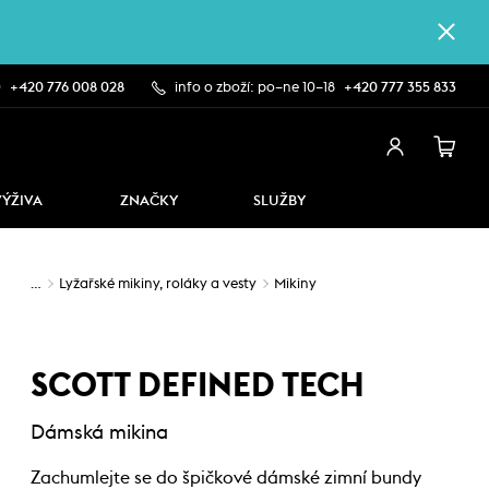
0
+420 776 008 028
info o zboží: po–ne 10–18
+420 777 355 833
VÝŽIVA
ZNAČKY
SLUŽBY
…
Lyžařské mikiny, roláky a vesty
Mikiny
SCOTT DEFINED TECH
Dámská mikina
Zachumlejte se do špičkové dámské zimní bundy