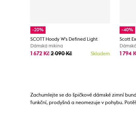
-20%
-40%
SCOTT Hoody W's Defined Light
Scott E
Dámská mikina
Dámská
1 672 Kč
2 090 Kč
1 794 
Skladem
Zachumlejte se do špičkové dámské zimní bund
funkční, prodyšná a neomezuje v pohybu. Potěší