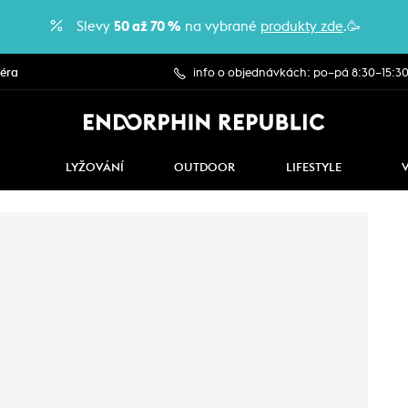
Slevy
50 až 70 %
na vybrané
produkty zde
.🥳
iéra
info o objednávkách: po–pá 8:30–15:3
LYŽOVÁNÍ
OUTDOOR
LIFESTYLE