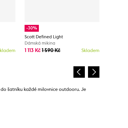
-30%
-30%
Scott Defined Light
Scott Def
Dámská mikina
Dámská m
1 113 Kč
1 590 Kč
1 113 Kč
kladem
Skladem
do šatníku každé milovnice outdooru. Je