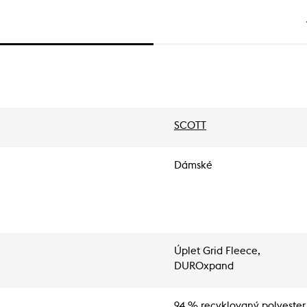
SCOTT
Dámské
Úplet Grid Fleece,
DUROxpand
94 % recyklovaný polyester