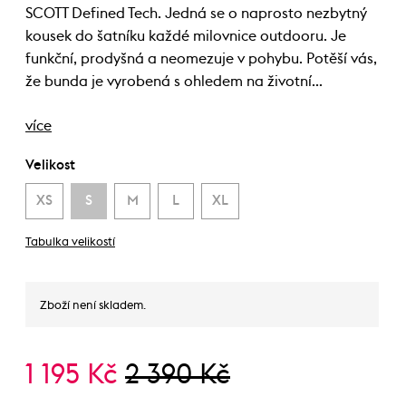
SCOTT Defined Tech. Jedná se o naprosto nezbytný
kousek do šatníku každé milovnice outdooru. Je
funkční, prodyšná a neomezuje v pohybu. Potěší vás,
že bunda je vyrobená s ohledem na životní…
více
Velikost
XS
S
M
L
XL
Tabulka velikostí
Zboží není skladem.
1 195 Kč
2 390 Kč