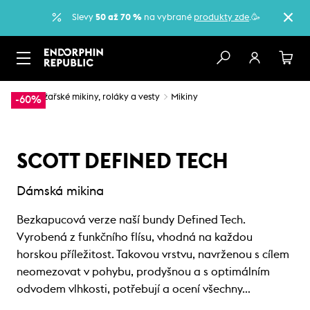
Slevy
50 až 70 %
na vybrané
produkty zde
.🥳
…
Lyžařské mikiny, roláky a vesty
Mikiny
-60%
SCOTT DEFINED TECH
Dámská mikina
Bezkapucová verze naší bundy Defined Tech.
Vyrobená z funkčního flísu, vhodná na každou
horskou příležitost. Takovou vrstvu, navrženou s cílem
neomezovat v pohybu, prodyšnou a s optimálním
odvodem vlhkosti, potřebují a ocení všechny…