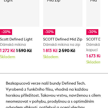
-20%
-30%
-30%
Scott Defined Light
SCOTT Defined Mid Zip
SCOTT Defin
Dámská mikina
Dámská mikina na zip
Dámská miki
kapucí
1 272 Kč
1 590 Kč
1 813 Kč
2 590 Kč
1 673 Kč
2 
Skladem
Skladem
Skladem
Bezkapucová verze naší bundy Defined Tech.
Vyrobená z funkčního flísu, vhodná na každou
horskou příležitost. Takovou vrstvu, navrženou s cílem
neomezovat v pohybu, prodyšnou a s optimálním
odvodem vlhkosti, potřebují a ocení všechny