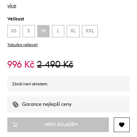
více
Velikost
XS
S
M
L
XL
XXL
Tabulka velikostí
996 Kč
2 490 Kč
Zboží není skladem.
Garance nejlepší ceny
NENÍ SKLADEM