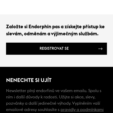
Založte si Endorphin pas a získejte přístup ke
slevám, odměnám a výjimečným službám.
REGISTROVAT SE
NENECHTE SI UJÍT
Newsletter plný endorfinů ve vašem emailu. Spolu s
ním i další důvody k radosti. Užijte si akce, slevy,
pozvánky a další jedinečné výhody. Vyplněním vaší
emailové adresy souhlasíte s
pravidly a podmínkami