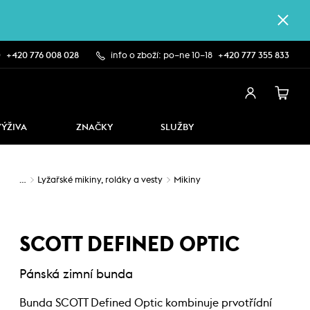
0
+420 776 008 028
info o zboží: po–ne 10–18
+420 777 355 833
VÝŽIVA
ZNAČKY
SLUŽBY
…
Lyžařské mikiny, roláky a vesty
Mikiny
SCOTT DEFINED OPTIC
Pánská zimní bunda
Bunda SCOTT Defined Optic kombinuje prvotřídní