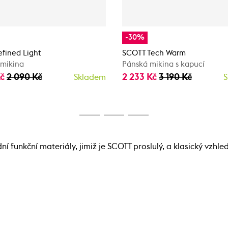
-30%
efined Light
SCOTT Tech Warm
 mikina
Pánská mikina s kapucí
Kč
2 090 Kč
2 233 Kč
3 190 Kč
Skladem
S
funkční materiály, jimiž je SCOTT proslulý, a klasický vzhled 