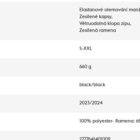
Elastanové olemování manž
Zesílené kapsy,
Větruodolná klopa zipu,
Zesílená ramena
S-XXL
660 g
black/black
2023/2024
100% polyester- Ramena: 68
2777641401009