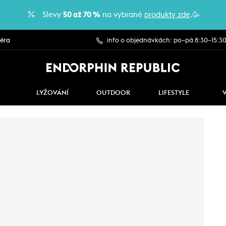
Slevy
50 až 70 %
na vybrané
produkty zde
.🥳
iéra
info o objednávkách: po–pá 8:30–15:3
LYŽOVÁNÍ
OUTDOOR
LIFESTYLE