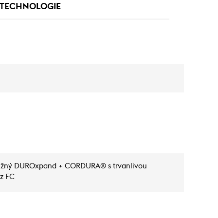
TECHNOLOGIE
ružný DUROxpand + CORDURA® s trvanlivou
z FC