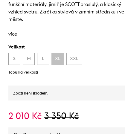
funkční materiály, jimiž je SCOTT proslulý, a klasický
vzhled svetru. Zkrátka stylová v zimním středisku i ve
městě.
více
Velikost
S
M
L
XL
XXL
Tabulka velikostí
Zboží není skladem.
2 010 Kč
3 350 Kč