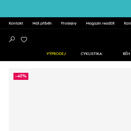
Kontakt
Náš příběh
Prodejny
Magazín readER
Kar
VÝPRODEJ
CYKLISTIKA
BĚH
-40%