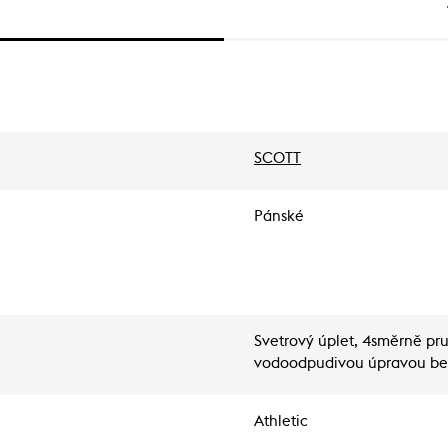
SCOTT
Pánské
Svetrový úplet, 4směrně p
vodoodpudivou úpravou be
Athletic