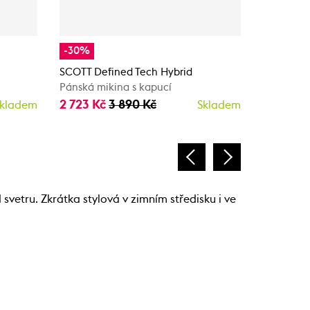
-30%
-40%
SCOTT Defined Tech Hybrid
Scott Def
Pánská mikina s kapucí
Pánská mi
2 723 Kč
3 890 Kč
1 530 K
kladem
Skladem
svetru. Zkrátka stylová v zimním středisku i ve