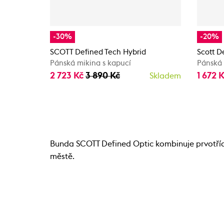
-30%
-20%
SCOTT Defined Tech Hybrid
Scott D
Pánská mikina s kapucí
Pánská
2 723 Kč
3 890 Kč
1 672 
Skladem
Bunda SCOTT Defined Optic kombinuje prvotřídní 
městě.