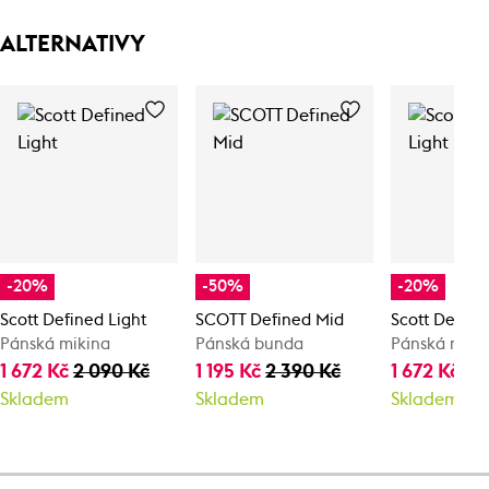
ALTERNATIVY
-20%
-50%
-20%
Scott Defined Light
SCOTT Defined Mid
Scott Define
Pánská mikina
Pánská bunda
Pánská miki
1 672 Kč
2 090 Kč
1 195 Kč
2 390 Kč
1 672 Kč
2 
Skladem
Skladem
Skladem