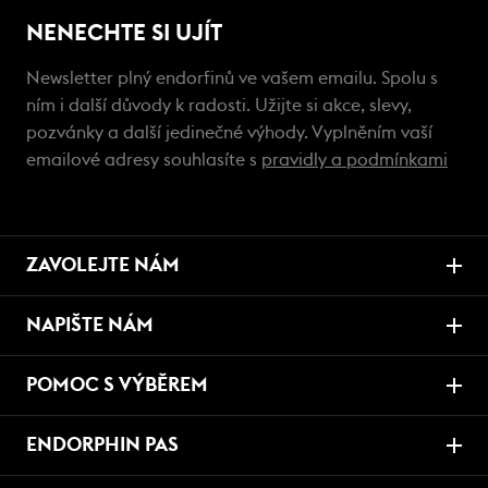
NENECHTE SI UJÍT
Newsletter plný endorfinů ve vašem emailu. Spolu s
ním i další důvody k radosti. Užijte si akce, slevy,
pozvánky a další jedinečné výhody. Vyplněním vaší
emailové adresy souhlasíte s
pravidly a podmínkami
ZAVOLEJTE NÁM
NAPIŠTE NÁM
POMOC S VÝBĚREM
ENDORPHIN PAS