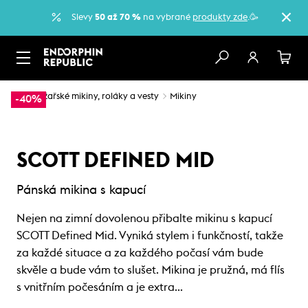
Slevy
50 až 70 %
na vybrané
produkty zde
.🥳
…
Lyžařské mikiny, roláky a vesty
Mikiny
-40%
SCOTT DEFINED MID
Pánská mikina s kapucí
Nejen na zimní dovolenou přibalte mikinu s kapucí
SCOTT Defined Mid. Vyniká stylem i funkčností, takže
za každé situace a za každého počasí vám bude
skvěle a bude vám to slušet. Mikina je pružná, má flís
s vnitřním počesáním a je extra…