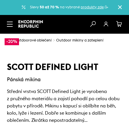
Slevy
50 až 70 %
na vybrané
produkty zde
.🥳
…
Outdoorové oblečení
Outdoor mikiny a zateplení
-20%
SCOTT DEFINED LIGHT
Pánská mikina
Střední vrstva SCOTT Defined Light je vyrobena
z pružného materiálu a zajistí pohodlí po celou dobu
pobytu v přírodě. Mikinu s kapucí si oblíbíte na běh,
kolo, lyže i lezení. Dobře se kombinuje s dalším
oblečením. Zkrátka nepostradatelný…