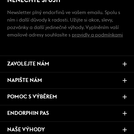
NENECHTE SI UJÍT
Newsletter plný endorfinů ve vašem emailu. Spolu s
ním i další důvody k radosti. Užijte si akce, slevy,
pozvánky a další jedinečné výhody. Vyplněním vaší
emailové adresy souhlasíte s
pravidly a podmínkami
ZAVOLEJTE NÁM
NAPIŠTE NÁM
POMOC S VÝBĚREM
ENDORPHIN PAS
NAŠE VÝHODY