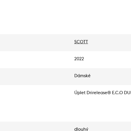
SCOTT
2022
Dámské
Úplet Drirelease® E.C.O D
dlouhý