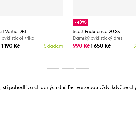
-40%
ail Vertic DRI
Scott Endurance 20 SS
cyklistické triko
Dámský cyklistický dres
č
1 190 Kč
990 Kč
1 650 Kč
Skladem
S
tí pohodlí za chladných dní. Berte s sebou vždy, když se chy