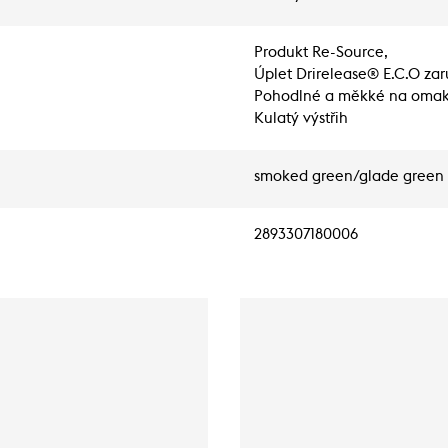
Produkt Re-Source,
Úplet Drirelease® E.C.O zar
Pohodlné a měkké na omak
Kulatý výstřih
smoked green/glade green
2893307180006