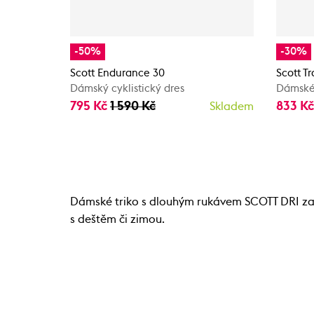
-50%
-30%
Scott Endurance 30
Scott Tr
Dámský cyklistický dres
Dámské 
795 Kč
1 590 Kč
833 K
Skladem
Dámské triko s dlouhým rukávem SCOTT DRI zajis
s deštěm či zimou.