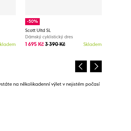
-50%
Scott RC 
Dámský zi
Scott Ultd SL
3 650 K
Dámský cyklistický dres
1 695 Kč
3 390 Kč
kladem
Skladem
státe na několikadenní výlet v nejistém počasí