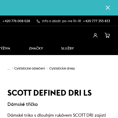
0
+420 776 008 028
info o zboží: po–ne 10–18
+420 777 355 833
VÝŽIVA
ZNAČKY
SLUŽBY
…
Cyklistické oblečení
Cyklistické dresy
SCOTT DEFINED DRI LS
Dámské třičko
Dámské triko s dlouhým rukávem SCOTT DRI zajistí