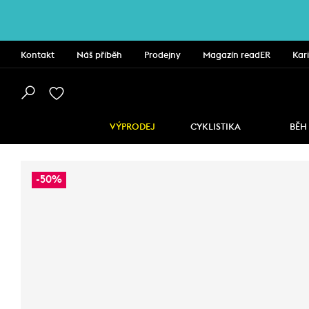
Kontakt
Náš příběh
Prodejny
Magazín readER
Kar
VÝPRODEJ
CYKLISTIKA
BĚH
-50%