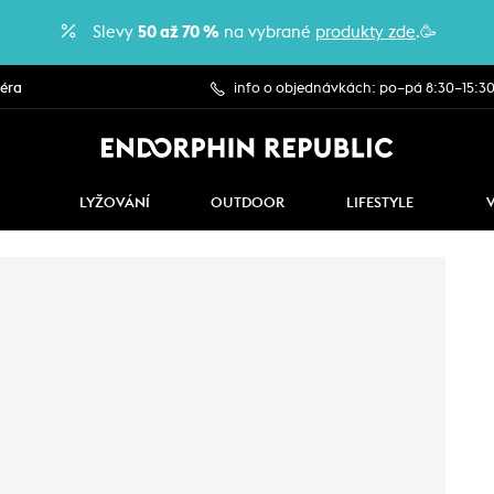
Slevy
50 až 70 %
na vybrané
produkty zde
.🥳
iéra
info o objednávkách: po–pá 8:30–15:3
LYŽOVÁNÍ
OUTDOOR
LIFESTYLE