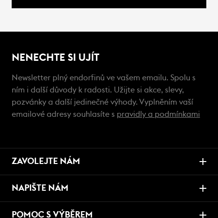
NENECHTE SI UJÍT
Newsletter plný endorfinů ve vašem emailu. Spolu s
ním i další důvody k radosti. Užijte si akce, slevy,
pozvánky a další jedinečné výhody. Vyplněním vaší
emailové adresy souhlasíte s
pravidly a podmínkami
ZAVOLEJTE NÁM
NAPIŠTE NÁM
POMOC S VÝBĚREM