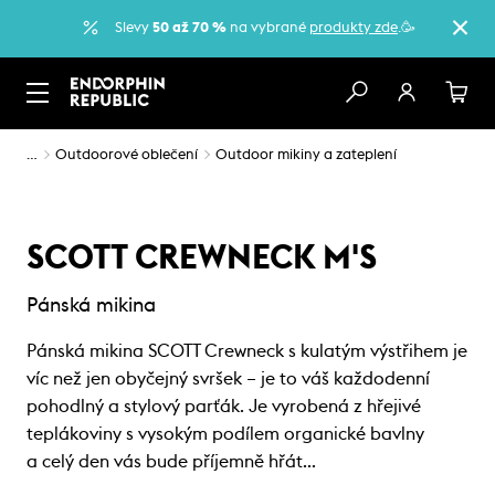
Slevy
50 až 70 %
na vybrané
produkty zde
.🥳
…
Outdoorové oblečení
Outdoor mikiny a zateplení
SCOTT CREWNECK M'S
Pánská mikina
Pánská mikina SCOTT Crewneck s kulatým výstřihem je
víc než jen obyčejný svršek – je to váš každodenní
pohodlný a stylový parťák. Je vyrobená z hřejivé
teplákoviny s vysokým podílem organické bavlny
a celý den vás bude příjemně hřát…