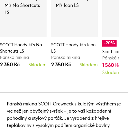
-20%
SCOTT Hoody M's No
SCOTT Hoody M's Icon
Shortcuts LS
LS
Scott Icon LS
Pánská mikina
Pánská mikina
Pánská mikin
2 350 Kč
2 350 Kč
Skladem
Skladem
1 560 Kč
1 
Skladem
Pánská mikina SCOTT Crewneck s kulatým výstřihem je
víc než jen obyčejný svršek – je to váš každodenní
pohodlný a stylový parťák. Je vyrobená z hřejivé
teplákoviny s vysokým podílem organické bavlny