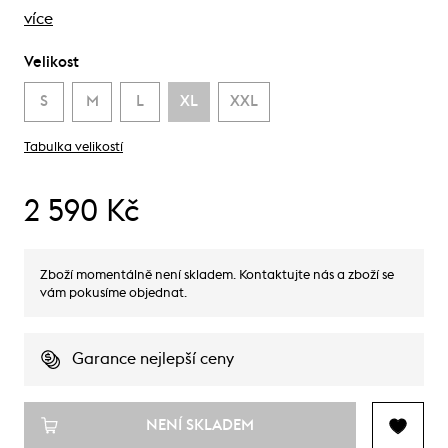
více
Velikost
S
M
L
XL
XXL
Tabulka velikostí
2 590 Kč
Zboží momentálně není skladem. Kontaktujte nás a zboží se
vám pokusíme objednat.
Garance nejlepší ceny
NENÍ SKLADEM