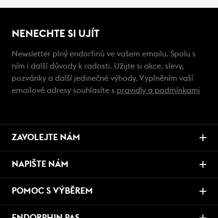
NENECHTE SI UJÍT
Newsletter plný endorfinů ve vašem emailu. Spolu s
ním i další důvody k radosti. Užijte si akce, slevy,
pozvánky a další jedinečné výhody. Vyplněním vaší
emailové adresy souhlasíte s
pravidly a podmínkami
ZAVOLEJTE NÁM
NAPIŠTE NÁM
POMOC S VÝBĚREM
ENDORPHIN PAS