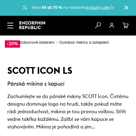
Slevy
50 až 70 %
na vybrané
produkty zde
.🥳
…
Outdoorové oblečení
Outdoor mikiny a zateplení
-20%
SCOTT ICON LS
Pánská mikina s kapucí
Zachumlejte se do pánské mikiny SCOTT Icon. Čistému
designu dominuje logo na hrudi, takže pokud máte
rádi jednoduchost, mikina je tou pravou volbou. Střih
sedne takřka každému. Zalíbí se vám kapuce se
stahováním. Mikina je pohodlná a jen…