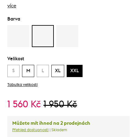
více
Barva
Velikost
S
M
L
XL
XXL
Tabulka velikostí
1 560 Kč
1 950 Kč
Můžete mít ihned na 2 prodejnách
Přehled dostupnosti
| Skladem