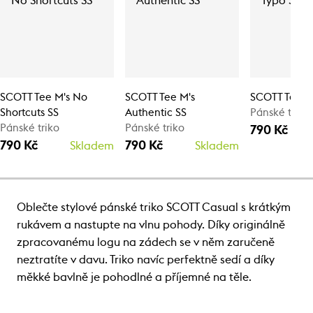
SCOTT Tee M's No
SCOTT Tee M's
SCOTT Tee M'
Shortcuts SS
Authentic SS
Pánské triko
Pánské triko
Pánské triko
790 Kč
790 Kč
790 Kč
Skladem
Skladem
Oblečte stylové pánské triko SCOTT Casual s krátkým
rukávem a nastupte na vlnu pohody. Díky originálně
zpracovanému logu na zádech se v něm zaručeně
neztratíte v davu. Triko navíc perfektně sedí a díky
měkké bavlně je pohodlné a příjemné na těle.