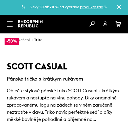
Slevy
50 až 70 %
na vybrané
produkty zde
.🥳
…
Oblečení
Trika
-50%
SCOTT CASUAL
Pánské tričko s krátkým rukávem
Oblečte stylové pánské triko SCOTT Casual s krátkým
rukávem a nastupte na vlnu pohody. Díky originálně
zpracovanému logu na zádech se v něm zaručeně
neztratíte v davu. Triko navíc perfektně sedí a díky
měkké bavlně je pohodlné a příjemné na…